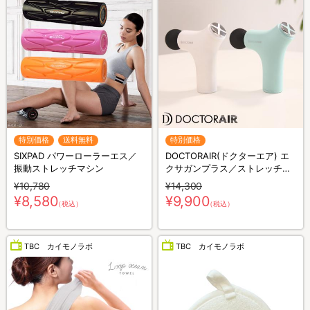
特別価格
送料無料
特別価格
SIXPAD パワーローラーエス／
DOCTORAIR(ドクターエア) エ
振動ストレッチマシン
クサガンプラス／ストレッチサ
ポート／美顔器
¥10,780
¥14,300
¥8,580
¥9,900
（税込）
（税込）
TBC カイモノラボ
TBC カイモノラボ