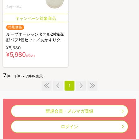
特別価格
ループオーシャンタオル2枚&洗
顔パフ1個セット／あかすりタオ
ル
¥8,580
¥5,980
（税込）
7
件
1件 〜 7件を表示
1
新規会員・メルマガ登録
ログイン