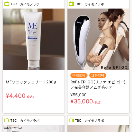
TBC カイモノラボ
TBC カイモノラボ
特別価格
送料無料
MEソニックジェリー／200ｇ
ReFa EPI GO(リファ エピ ゴー)
／光美容器／ムダ毛ケア
¥4,400
¥55,000
（税込）
¥35,000
（税込）
TBC カイモノラボ
TBC カイモノラボ