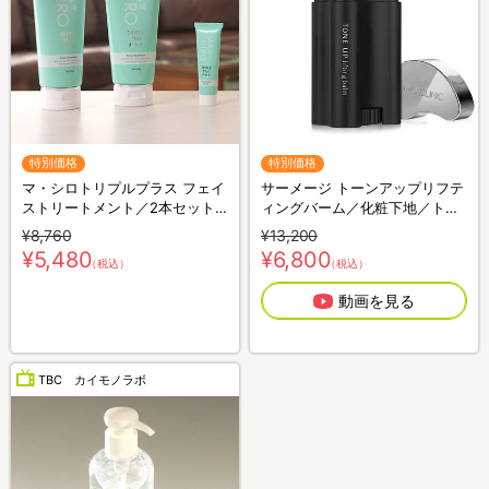
特別価格
特別価格
マ・シロトリプルプラス フェイ
サーメージ トーンアップリフテ
ストリートメント／2本セット
ィングバーム／化粧下地／トー
(ミニマ・シロトリプルプラス
ンアップ下地
¥8,760
¥13,200
20g付き)
¥5,480
¥6,800
（税込）
（税込）
動画を見る
TBC カイモノラボ