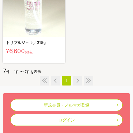
トリプルジェル／315g
¥6,600
（税込）
7
件
1件 〜 7件を表示
1
新規会員・メルマガ登録
ログイン