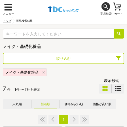
メニュー
商品検索
カート
トップ
商品検索結果
メイク・基礎化粧品
絞り込む
メイク・基礎化粧品
表示形式
7
件
1件 〜 7件を表示
人気順
新着順
価格が安い順
価格が高い順
1