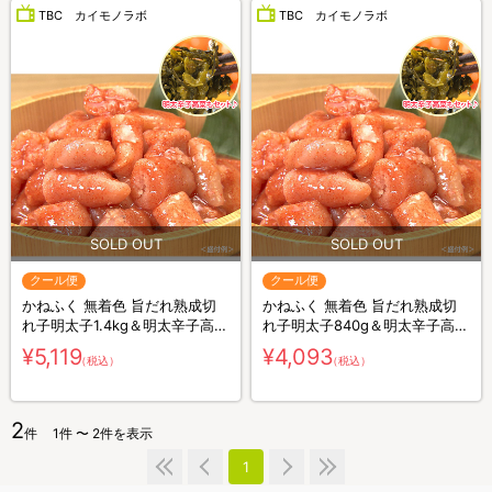
TBC カイモノラボ
TBC カイモノラボ
クール便
クール便
かねふく 無着色 旨だれ熟成切
かねふく 無着色 旨だれ熟成切
れ子明太子1.4kg＆明太辛子高菜
れ子明太子840g＆明太辛子高菜
100gセット
100gセット
¥5,119
¥4,093
（税込）
（税込）
2
件
1件 〜 2件を表示
1