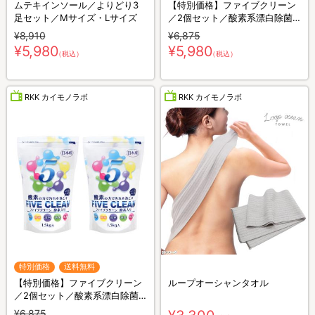
ムテキインソール／よりどり3
【特別価格】ファイブクリーン
足セット／Mサイズ・Lサイズ
／2個セット／酸素系漂白除菌
洗浄剤(送料無料)
¥8,910
¥6,875
¥5,980
¥5,980
（税込）
（税込）
RKK カイモノラボ
RKK カイモノラボ
特別価格
送料無料
【特別価格】ファイブクリーン
ループオーシャンタオル
／2個セット／酸素系漂白除菌
洗浄剤(送料無料)
¥6,875