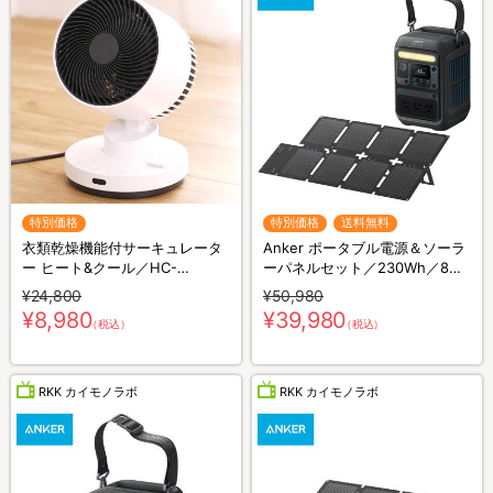
特別価格
特別価格
送料無料
衣類乾燥機能付サーキュレータ
Anker ポータブル電源＆ソーラ
ー ヒート&クール／HC-
ーパネルセット／230Wh／8ポ
T2494WH
ート／防災グッズ／災害対策
¥24,800
¥50,980
¥8,980
¥39,980
（税込）
（税込）
RKK カイモノラボ
RKK カイモノラボ