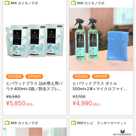
RKK カイモノラボ
RKK カイモノラボ
特別価格
送料無料
特別価格
送料無料
ヒバウッドプラス 詰め替え用パ
ヒバウッドプラス ボトル
ウチ400ml×3袋／防虫スプレー
500ml×2本+マイクロファイバ
／防虫剤／害虫忌避剤
ークロス×1枚／防虫スプレー／
¥8,580
¥7,700
防虫剤／害虫忌避剤
¥5,850
¥4,990
（税込）
（税込）
RKK カイモノラボ
RKKテレビ ラッキーマーケット