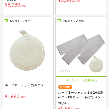
¥3,300
（税込）
¥5,980
（税込）
RKK カイモノラボ
RKK カイモノラボ
ループオーシャン 洗顔パフ
特別価格
ループオーシャンタオル2枚&洗
¥1,980
顔パフ1個セット／あかすりタオ
（税込）
ル
¥8,580
¥5,980