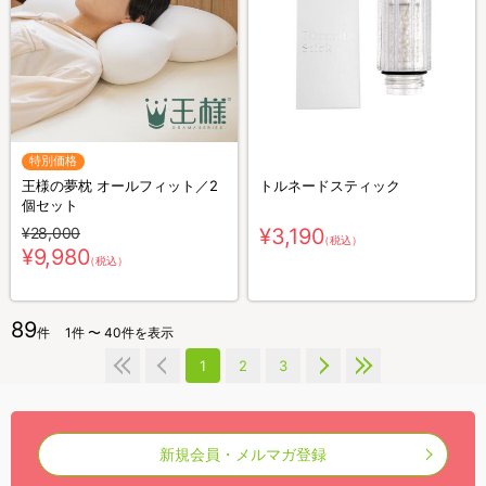
特別価格
王様の夢枕 オールフィット／2
トルネードスティック
個セット
¥28,000
¥3,190
（税込）
¥9,980
（税込）
89
件
1件 〜 40件を表示
1
2
3
新規会員・メルマガ登録