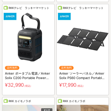
RKKテレビ ラッキーマーケット
RKKテレビ ラッキーマーケット
送料無料
送料無料
Anker ポータブル電源／Anker
Anker ソーラーパネル／Anker
Solix C200 Portable Power
Solix PS60 Compact Portable
Station／230Wh／8ポート／防
Solar Panel／60W／防災グッズ
¥32,990
¥17,990
（税込）
（税込）
災グッズ／災害対策
／災害対策
RKK カイモノラボ
RKK カイモノラボ