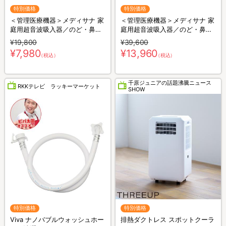
特別価格
特別価格
＜管理医療機器＞メディサナ 家
＜管理医療機器＞メディサナ 家
庭用超音波吸入器／のど・鼻の
庭用超音波吸入器／のど・鼻の
乾燥ケア
乾燥ケア
¥19,800
¥39,600
¥7,980
¥13,960
（税込）
（税込）
千原ジュニアの話題沸騰ニュース
RKKテレビ ラッキーマーケット
SHOW
特別価格
特別価格
Viva ナノバブルウォッシュホー
排熱ダクトレス スポットクーラ