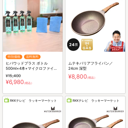
特別価格
送料無料
ヒバウッドプラス ボトル
ムテキバリアフライパン／
500ml×4本+マイクロファイバ
24cm 深型
ークロス×2枚／防虫スプレー／
¥15,400
¥8,800
（税込）
防虫剤／害虫忌避剤
¥6,980
（税込）
RKKテレビ ラッキーマーケット
RKKテレビ ラッキーマーケット