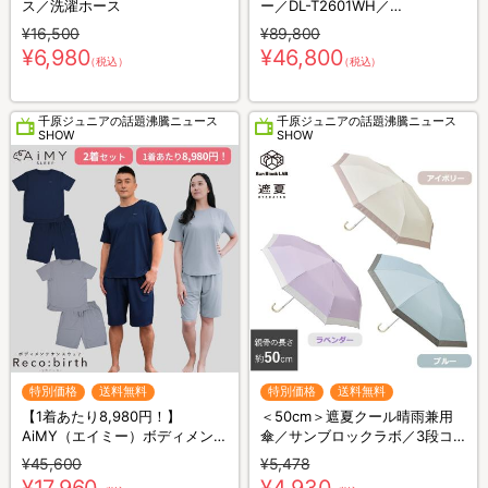
ス／洗濯ホース
ー／DL-T2601WH／
THREEUP(スリーアップ)／取付
¥16,500
¥89,800
工事不要／除湿
¥6,980
¥46,800
（税込）
（税込）
千原ジュニアの話題沸騰ニュース
千原ジュニアの話題沸騰ニュース
SHOW
SHOW
特別価格
送料無料
特別価格
送料無料
【1着あたり8,980円！】
＜50cm＞遮夏クール晴雨兼用
AiMY（エイミー）ボディメンテ
傘／サンブロックラボ／3段コ
ナンスウェア リカバース／半袖
ンパクト
¥45,600
¥5,478
半ズボン／2着セット／上下セ