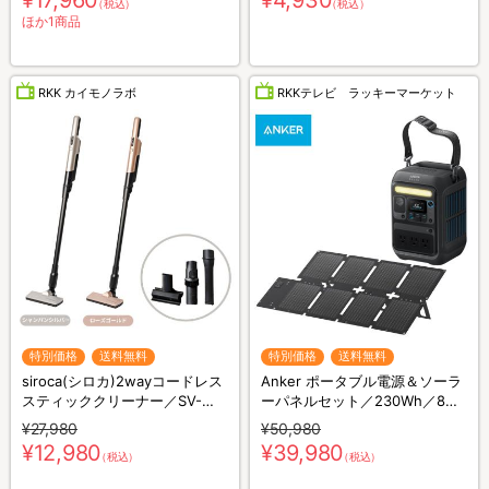
¥17,960
¥4,930
（税込）
（税込）
ット／リカバリーウェア
ほか1商品
RKK カイモノラボ
RKKテレビ ラッキーマーケット
特別価格
送料無料
特別価格
送料無料
siroca(シロカ)2wayコードレス
Anker ポータブル電源＆ソーラ
スティッククリーナー／SV-
ーパネルセット／230Wh／8ポ
S281
ート／防災グッズ／災害対策
¥27,980
¥50,980
¥12,980
¥39,980
（税込）
（税込）