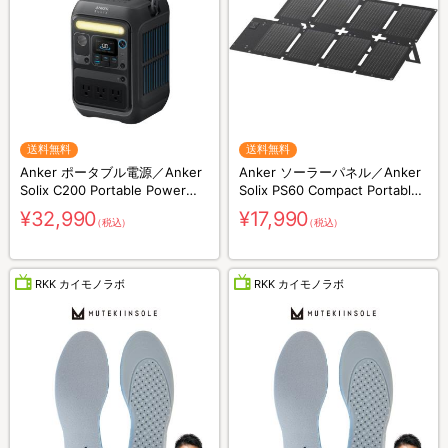
送料無料
送料無料
Anker ポータブル電源／Anker
Anker ソーラーパネル／Anker
Solix C200 Portable Power
Solix PS60 Compact Portable
Station／230Wh／8ポート／防
Solar Panel／60W／防災グッズ
¥32,990
¥17,990
（税込）
（税込）
災グッズ／災害対策
／災害対策
RKK カイモノラボ
RKK カイモノラボ