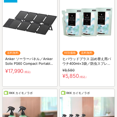
送料無料
特別価格
送料無料
Anker ソーラーパネル／Anker
ヒバウッドプラス 詰め替え用パ
Solix PS60 Compact Portable
ウチ400ml×3袋／防虫スプレー
Solar Panel／60W／防災グッズ
／防虫剤／害虫忌避剤
¥17,990
¥8,580
（税込）
／災害対策
¥5,850
（税込）
RKK カイモノラボ
RKK カイモノラボ