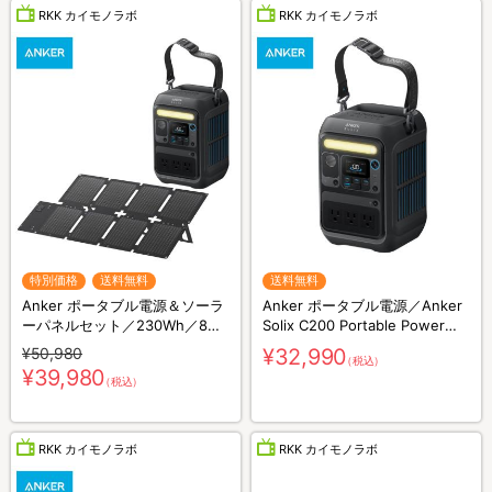
RKK カイモノラボ
RKK カイモノラボ
特別価格
送料無料
送料無料
Anker ポータブル電源＆ソーラ
Anker ポータブル電源／Anker
ーパネルセット／230Wh／8ポ
Solix C200 Portable Power
ート／防災グッズ／災害対策
Station／230Wh／8ポート／防
¥50,980
¥32,990
（税込）
災グッズ／災害対策
¥39,980
（税込）
RKK カイモノラボ
RKK カイモノラボ