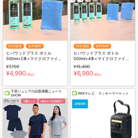
特別価格
送料無料
特別価格
送料無料
ヒバウッドプラス ボトル
ヒバウッドプラス ボトル
500ml×2本+マイクロファイバ
500ml×4本+マイクロファイバ
ークロス×1枚／防虫スプレー／
ークロス×2枚／防虫スプレー／
¥7,700
¥15,400
防虫剤／害虫忌避剤
防虫剤／害虫忌避剤
¥4,990
¥6,980
（税込）
（税込）
千原ジュニアの話題沸騰ニュース
RKKテレビ ラッキーマーケット
SHOW