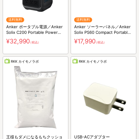
送料無料
送料無料
Anker ポータブル電源／Anker
Anker ソーラーパネル／Anker
Solix C200 Portable Power
Solix PS60 Compact Portable
Station／230Wh／8ポート／防
Solar Panel／60W／防災グッズ
¥32,990
¥17,990
（税込）
（税込）
災グッズ／災害対策
／災害対策
RKK カイモノラボ
RKK カイモノラボ
王様もダメになるもちクッショ
USB-ACアダプター