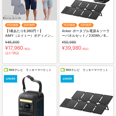
特別価格
送料無料
特別価格
送料無料
【1着あたり8,980円！】
Anker ポータブル電源＆ソーラ
AiMY（エイミー）ボディメンテ
ーパネルセット／230Wh／8ポ
ナンスウェア リカバース／半袖
ート／防災グッズ／災害対策
¥45,600
¥50,980
半ズボン／2着セット／上下セ
¥17,960
¥39,980
（税込）
（税込）
ット／リカバリーウェア
ほか1商品
RKKテレビ ラッキーマーケット
RKKテレビ ラッキーマーケット