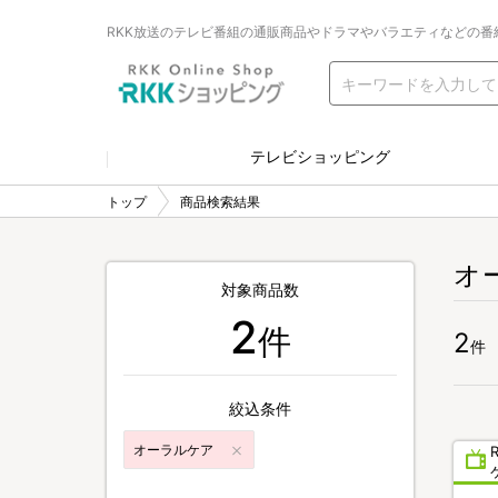
RKK放送のテレビ番組の通販商品やドラマやバラエティなどの番
テレビショッピング
トップ
商品検索結果
オ
対象商品数
2
件
2
件
絞込条件
オーラルケア