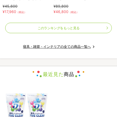
テナンスウェア リカバース／
THREEUP(スリーアップ)／取
¥45,600
¥89,800
半袖半ズボン／2着セット／上
付工事不要／除湿
¥17,960
¥46,800
（税込）
（税込）
下セット／リカバリーウェア
このランキングをもっと見る
寝具・雑貨・インテリアの全ての商品一覧へ
最近見た
商品