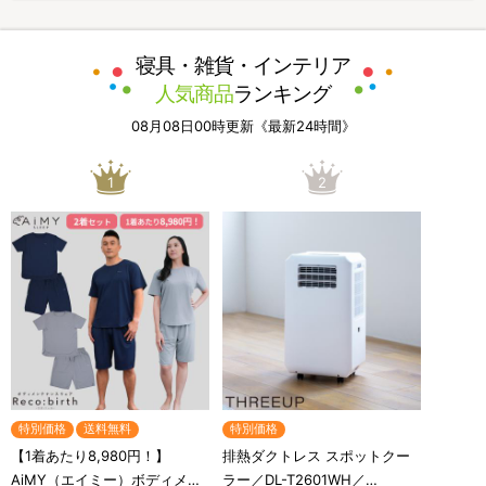
寝具・雑貨・インテリア
人気商品
ランキング
08月08日00時更新《最新24時間》
1
2
特別価格
送料無料
特別価格
【1着あたり8,980円！】
排熱ダクトレス スポットクー
AiMY（エイミー）ボディメン
ラー／DL-T2601WH／