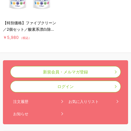
【特別価格】ファイブクリーン
／2個セット／酸素系漂白除菌
洗浄剤(送料無料)
￥5,980
（税込）
新規会員・メルマガ登録
ログイン
注文履歴
お気に入りリスト
お知らせ