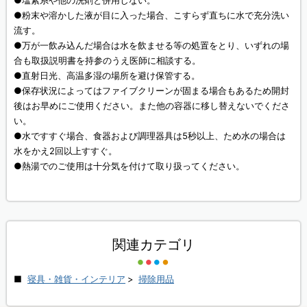
●塩素系や他の洗剤と併用しない。
●粉末や溶かした液が目に入った場合、こすらず直ちに水で充分洗い
流す。
●万が一飲み込んだ場合は水を飲ませる等の処置をとり、いずれの場
合も取扱説明書を持参のうえ医師に相談する。
●直射日光、高温多湿の場所を避け保管する。
●保存状況によってはファイブクリーンが固まる場合もあるため開封
後はお早めにご使用ください。また他の容器に移し替えないでくださ
い。
●水ですすぐ場合、食器および調理器具は5秒以上、ため水の場合は
水をかえ2回以上すすぐ。
●熱湯でのご使用は十分気を付けて取り扱ってください。
関連カテゴリ
寝具・雑貨・インテリア
>
掃除用品