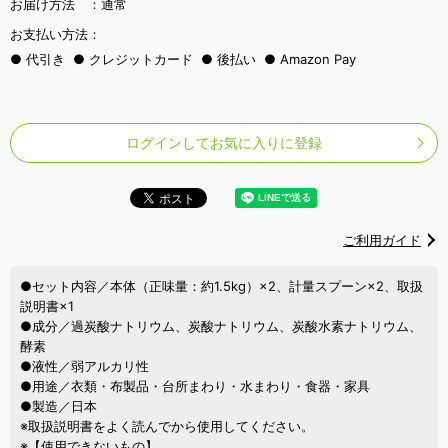
お届け方法 ：
通常
お支払い方法：
代引き
クレジットカード
後払い
Amazon Pay
ログインしてお気に入りに登録
ご利用ガイド
●セット内容／本体（正味量：約1.5kg）×2、計量スプーン×2、取扱
説明書×1
●成分／過炭酸ナトリウム、炭酸ナトリウム、炭酸水素ナトリウム、
酵素
●液性／弱アルカリ性
●用途／衣類・布製品・台所まわり・水まわり・食器・家具
●製造／日本
※取扱説明書をよく読んでから使用してください。
※【使用できないもの】