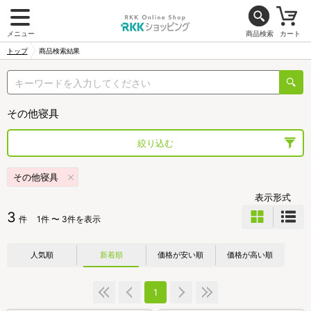
メニュー
商品検索
カート
トップ
商品検索結果
その他寝具
絞り込む
その他寝具
表示形式
3
件
1件 〜 3件を表示
人気順
新着順
価格が安い順
価格が高い順
1