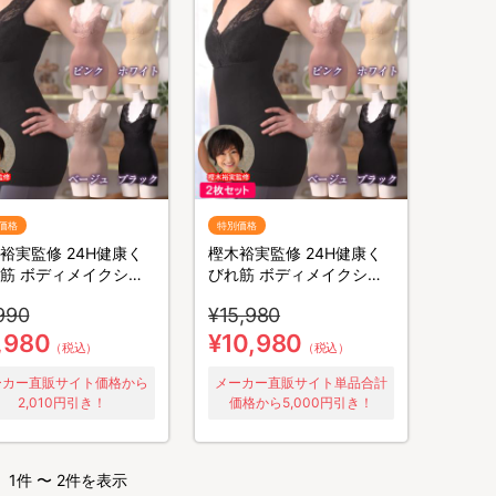
価格
特別価格
裕実監修 24H健康く
樫木裕実監修 24H健康く
筋 ボディメイクシェ
びれ筋 ボディメイクシェ
ー／補整キャミソール
イパー／よりどり2枚セッ
990
¥15,980
枚4役
ト／補整キャミソール／1
枚4役
,980
¥10,980
（税込）
（税込）
ーカー直販サイト価格から
メーカー直販サイト単品合計
2,010円引き！
価格から5,000円引き！
1件 〜 2件を表示