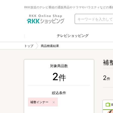
RKK放送のテレビ番組の通販商品やドラマやバラエティなどの番
テレビショッピング
トップ
商品検索結果
補
対象商品数
2
件
2
件
絞込条件
補整インナー