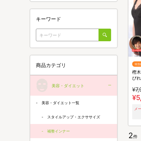
キーワード
商品カテゴリ
特別
樫木
びれ
イパ
美容・ダイエット
¥7,
／1
¥5
美容・ダイエット一覧
メ
スタイルアップ・エクササイズ
補整インナー
2
件