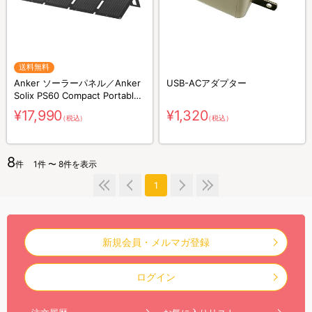
送料無料
Anker ソーラーパネル／Anker
USB-ACアダプター
Solix PS60 Compact Portable
Solar Panel／60W／防災グッズ
¥17,990
¥1,320
（税込）
（税込）
／災害対策
8
件
1件 〜 8件を表示
1
新規会員・メルマガ登録
ログイン