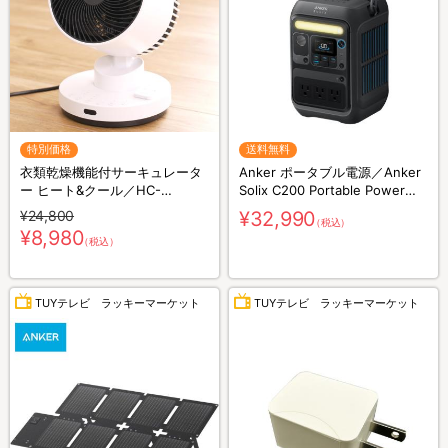
特別価格
送料無料
衣類乾燥機能付サーキュレータ
Anker ポータブル電源／Anker
ー ヒート&クール／HC-
Solix C200 Portable Power
T2494WH
Station／230Wh／8ポート／防
¥24,800
¥32,990
（税込）
災グッズ／災害対策
¥8,980
（税込）
TUYテレビ ラッキーマーケット
TUYテレビ ラッキーマーケット