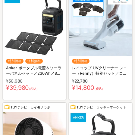
特別価格
送料無料
特別価格
Anker ポータブル電源＆ソーラ
レイコップ UVクリーナー レニ
ーパネルセット／230Wh／8ポ
ー（Renny）特別セット／コー
ート／防災グッズ／災害対策
ドレス／軽量／布団クリーナー
¥50,980
¥22,780
¥39,980
¥14,800
（税込）
（税込）
TUYテレビ カイモノラボ
TUYテレビ ラッキーマーケット