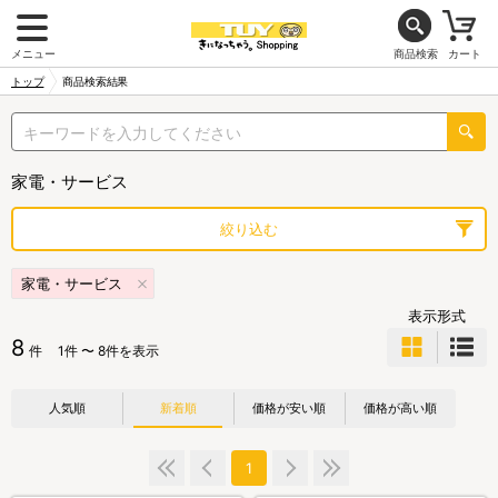
メニュー
商品検索
カート
トップ
商品検索結果
家電・サービス
絞り込む
家電・サービス
表示形式
8
件
1件 〜 8件を表示
人気順
新着順
価格が安い順
価格が高い順
1