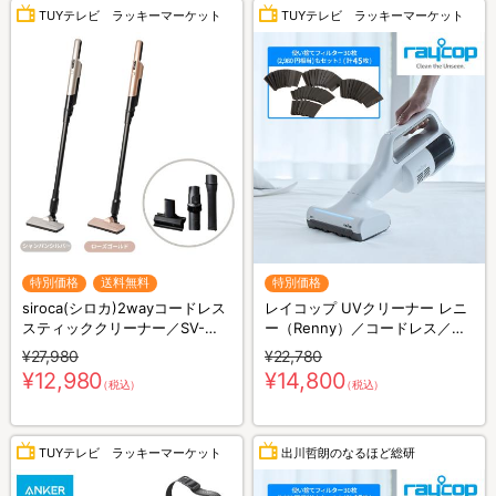
TUYテレビ ラッキーマーケット
TUYテレビ ラッキーマーケット
特別価格
送料無料
特別価格
siroca(シロカ)2wayコードレス
レイコップ UVクリーナー レニ
スティッククリーナー／SV-
ー（Renny）／コードレス／軽
S281
量／布団クリーナー
¥27,980
¥22,780
¥12,980
¥14,800
（税込）
（税込）
TUYテレビ ラッキーマーケット
出川哲朗のなるほど総研