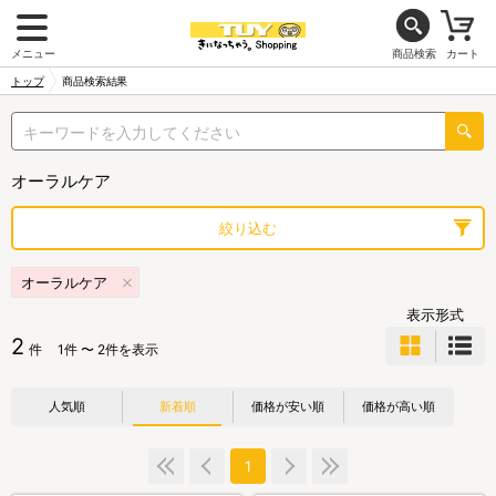
メニュー
商品検索
カート
トップ
商品検索結果
オーラルケア
絞り込む
オーラルケア
表示形式
2
件
1件 〜 2件を表示
人気順
新着順
価格が安い順
価格が高い順
1