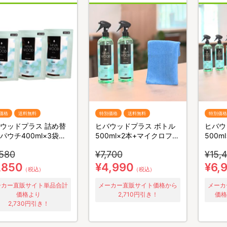
価格
送料無料
特別価格
送料無料
特別価格
ウッドプラス 詰め替
ヒバウッドプラス ボトル
ヒバウ
パウチ400ml×3袋／
500ml×2本+マイクロファ
500
スプレー／防虫剤／害
イバークロス×1枚／防虫
イバー
,580
¥7,700
¥15,
避剤
スプレー／防虫剤／害虫忌
スプレ
避剤
避剤
,850
¥4,990
¥6,
（税込）
（税込）
ーカー直販サイト単品合計
メーカー直販サイト価格から
メーカ
価格より
2,710円引き！
価格
2,730円引き！