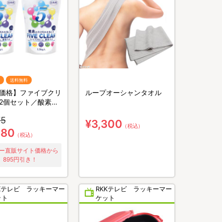
送料無料
価格】ファイブクリ
ループオーシャンタオル
2個セット／酸素系
菌洗浄剤(送料無料)
75
¥3,300
（税込）
980
（税込）
ー直販サイト価格から
895円引き！
KKテレビ ラッキーマー
RKKテレビ ラッキーマー
ット
ケット