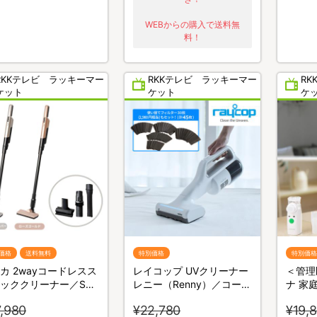
WEBからの購入で送料無
料！
RKKテレビ ラッキーマー
RKKテレビ ラッキーマー
R
ケット
ケット
ケ
価格
送料無料
特別価格
特別価格
カ 2wayコードレスス
レイコップ UVクリーナー
＜管理
ッククリーナー／SV-
レニー（Renny）／コード
ナ 家
1
レス／軽量／布団クリーナ
のど・
,980
¥22,780
¥19,
ー