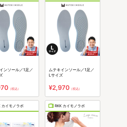
インソール／1足／
ムテキインソール／1足／
ズ
Lサイズ
970
¥2,970
（税込）
（税込）
K カイモノラボ
RKK カイモノラボ