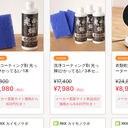
価格
特別価格
特別価格
コーティング剤 光っ
洗浄コーティング剤 光っ
衣類乾
ひかってる)／1本
輝(ひかってる)／3本セッ
ーター
ト
HC-T
,800
¥17,400
¥24,
,980
¥7,980
¥8,
（税込）
（税込）
ーカー直販サイト価格から
メーカー直販サイト単品合計
メーカ
820円引き！
価格から9,420円引き！
RKK カイモノラボ
RKK カイモノラボ
RK