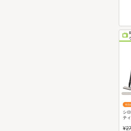
特別
シロ
ティ
S28
¥27