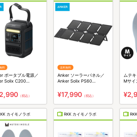
無料
送料無料
ker ポータブル電源／
Anker ソーラーパネル／
ムテキ
er Solix C200
Anker Solix PS60
Mサイ
table Power Station／
Compact Portable Solar
0Wh／8ポート／防災グ
Panel／60W／防災グッズ
2,990
¥17,990
¥2,
（税込）
（税込）
／災害対策
／災害対策
RKK カイモノラボ
RKK カイモノラボ
RK