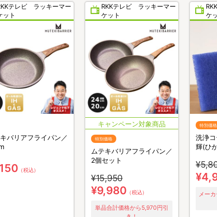
RKKテレビ ラッキーマー
RKKテレビ ラッキーマー
R
ケット
ケット
ケ
特別価格
キバリアフライパン／
洗浄コ
特別価格
m
輝(ひ
ムテキバリアフライパン／
2個セット
¥5,8
,150
（税込）
¥4,
¥15,950
¥9,980
（税込）
メーカ
単品合計価格から5,970円引
き！