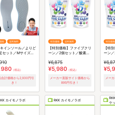
価格
送料無料
特別価格
送料無料
特別価格
キインソール／よりど
【特別価格】ファイブクリ
【特別
足セット／Mサイズ・
ーン／2個セット／酸素系
ーン／
イズ
漂白除菌洗浄剤(送料無料)
漂白除
910
¥6,875
¥6,8
,980
¥5,980
¥5,
（税込）
（税込）
合計価格から2,930円引
メーカー直販サイト価格から
メーカ
き！
895円引き！
R
RKK カイモノラボ
RKK カイモノラボ
ケ