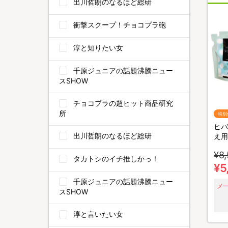
出川哲朗のなるほど総研
衝撃スクープ！チョコプラ砲
淳と知りたい女
千原ジュニアの話題沸騰ニュー
スSHOW
チョコプラの超ヒット商品研究
所
特別
ヒバ
出川哲朗のなるほど総研
え用
防虫
¥8
虫忌
タカトシのイチ推しかっ！
¥5
千原ジュニアの話題沸騰ニュー
メ
スSHOW
淳と言いたい女