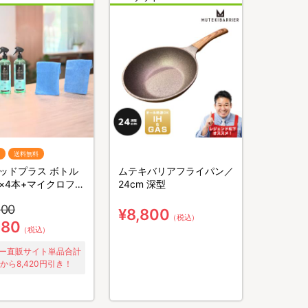
送料無料
ッドプラス ボトル
ムテキバリアフライパン／
ml×4本+マイクロファ
24cm 深型
クロス×2枚／防虫
400
ー／防虫剤／害虫忌
¥8,800
（税込）
980
（税込）
ー直販サイト単品合計
から8,420円引き！