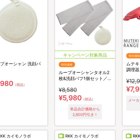
特別価格
プオーシャン 洗顔パ
ムテキ
特別価格
調理器
ループオーシャンタオル2
枚&洗顔パフ1個セット／
¥12,
,980
あかすりタオル
（税込）
¥7,
¥8,580
¥5,980
（税込）
メーカ
単品合計価格から
2,600円引き！
RKK カイモノラボ
RKK カイモノラボ
RK