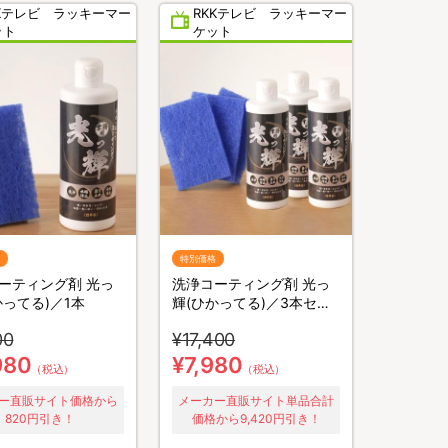
KKテレビ ラッキーマー
RKKテレビ ラッキーマー
ット
ケット
特別価格
ーティング剤 光っ
洗浄コーティング剤 光っ
かってる)／1本
輝(ひかってる)／3本セッ
ト
00
¥17,400
980
¥7,980
（税込）
（税込）
ー直販サイト価格から
メーカー直販サイト単品合計
820円引き！
価格から9,420円引き！