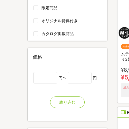
限定商品
オリジナル特典付き
カタログ掲載商品
特別
ムテ
価格
り3
Lサ
¥8,
¥5
円〜
円
単品
絞り込む