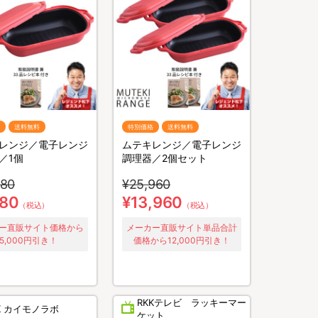
送料無料
特別価格
送料無料
レンジ／電子レンジ
ムテキレンジ／電子レンジ
／1個
調理器／2個セット
980
¥25,960
980
¥13,960
（税込）
（税込）
ー直販サイト価格から
メーカー直販サイト単品合計
5,000円引き！
価格から12,000円引き！
RKKテレビ ラッキーマー
K カイモノラボ
ケット