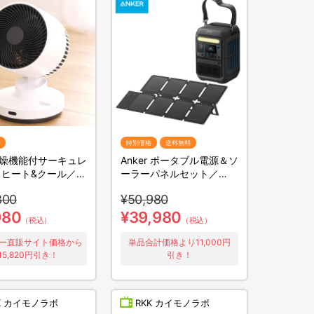
特別価格
送料無料
燥機能付サーキュレ
Anker ポータブル電源＆ソ
 ヒート&クール／
ーラーパネルセット／
2494WH
230Wh／8ポート／防災グ
800
¥50,980
ッズ／災害対策
980
¥39,980
（税込）
（税込）
ー直販サイト価格から
単品合計価格より11,000円
15,820円引き！
引き！
K カイモノラボ
RKK カイモノラボ