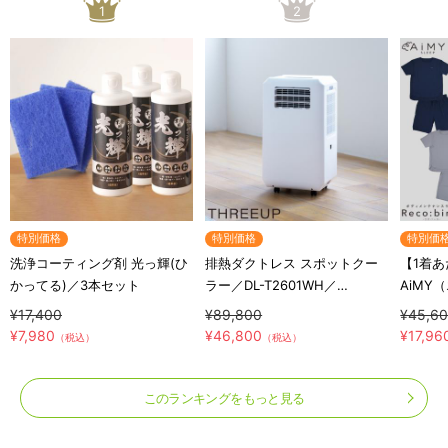
1
2
特別価格
特別価格
特別価
洗浄コーティング剤 光っ輝(ひ
排熱ダクトレス スポットクー
【1着あ
かってる)／3本セット
ラー／DL-T2601WH／
AiMY
THREEUP(スリーアップ)／取
テナン
¥17,400
¥89,800
¥45,6
付工事不要／除湿
半袖半
¥7,980
¥46,800
¥17,96
（税込）
（税込）
下セッ
このランキングをもっと見る