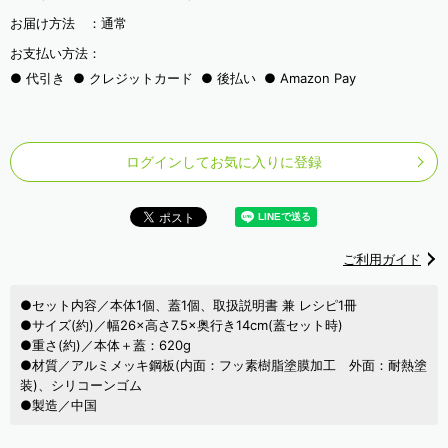
お届け方法 ：
通常
お支払い方法：
代引き
クレジットカード
後払い
Amazon Pay
ログインしてお気に入りに登録
ご利用ガイド
●セット内容／本体1個、蓋1個、取扱説明書 兼 レシピ1冊
●サイズ(約)／幅26×高さ7.5×奥行き14cm(蓋セット時)
●重さ(約)／本体＋蓋：620g
●材質／アルミメッキ鋼板(内面：フッ素樹脂塗膜加工 外面：耐熱塗
装)、シリコーンゴム
●製造／中国