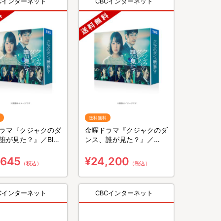
BCインターネット
CBCインターネット
送料無料
ラマ『クジャクのダ
金曜ドラマ『クジャクのダ
誰が見た？』／Blu-
ンス、誰が見た？』／
BOX（送料無料・4枚
DVD-BOX（送料無料・6
枚組）
,645
¥24,200
（税込）
（税込）
BCインターネット
CBCインターネット