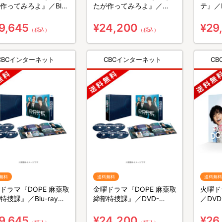
作ってみろよ』／Blu-
たが作ってみろよ』／
テ』／B
y BOX（送料無料・3枚
DVD-BOX（送料無料・6
無料・
枚組）
9,645
¥24,200
¥29
（税込）
（税込）
CBCインターネット
CBCインターネット
C
無料
送料無料
送料無料
ドラマ『DOPE 麻薬取
金曜ドラマ『DOPE 麻薬取
火曜ド
特捜課』／Blu-ray
締部特捜課』／DVD-
／DV
X（送料無料・4枚組）
BOX（送料無料・6枚組）
6枚組
9,645
¥24,200
¥26