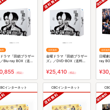
無料
送料無料
送料無料
ドラマ『田鎖ブラザー
金曜ドラマ『田鎖ブラザー
日曜劇場
／Blu-ray BOX（送料
ズ』／DVD-BOX（送料無
ray 
・3枚組）
料・6枚組）
組）
0,855
¥25,410
¥30
（税込）
（税込）
CBCインターネット
CBCインターネット
C