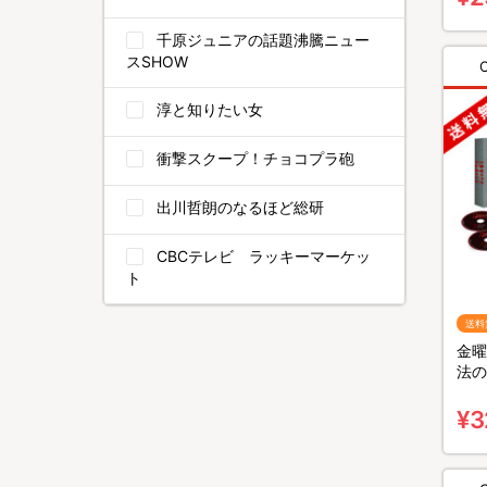
千原ジュニアの話題沸騰ニュー
スSHOW
淳と知りたい女
衝撃スクープ！チョコプラ砲
出川哲朗のなるほど総研
CBCテレビ ラッキーマーケッ
ト
送料
金曜
法の
BO
¥3