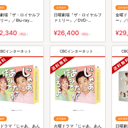
無料
送料無料
送料無料
劇場『ザ・ロイヤルフ
日曜劇場『ザ・ロイヤルフ
金曜ド
リー』／Blu-ray
ァミリー』／DVD-
ー』／B
X（送料無料・4枚組）
BOX（送料無料・6枚組）
無料・
2,340
¥26,400
¥29
（税込）
（税込）
CBCインターネット
CBCインターネット
C
無料
送料無料
送料無料
ドラマ『じゃあ、あん
火曜ドラマ『じゃあ、あん
日曜劇