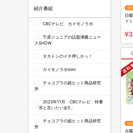
紹介番組
送料
日曜
ァミ
CBCテレビ カイモノラボ
BO
¥3
千原ジュニアの話題沸騰ニュー
スSHOW
タカトシのイチ押しかっ！
カイモノラボmini
チョコプラの超ヒット商品研究
所
2023年11月 CBCテレビ 特番
「淳と言いたい女5」
チョコプラの超ヒット商品研究
送料
所
火曜