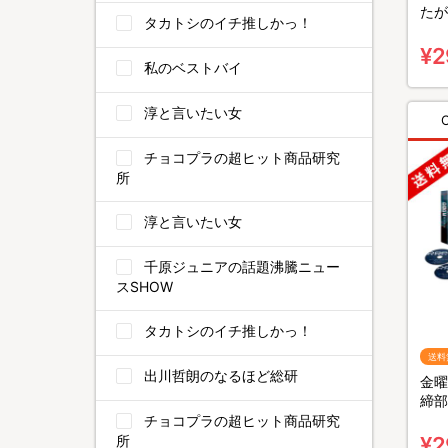
たが
タカトシのイチ推しかっ！
ra
組）
¥2
私のベストバイ
淳と言いたい女
チョコプラの超ヒット商品研究
所
淳と言いたい女
千原ジュニアの話題沸騰ニュー
スSHOW
タカトシのイチ推しかっ！
送料
出川哲朗のなるほど総研
金曜
締部
BO
チョコプラの超ヒット商品研究
所
¥2