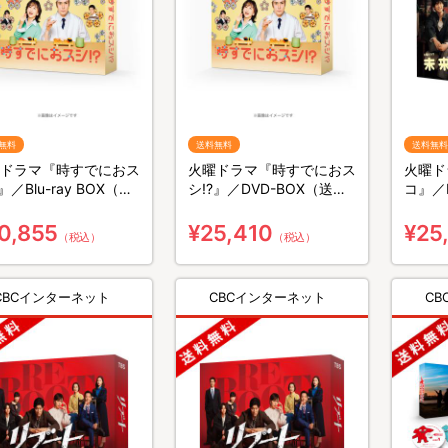
無料
送料無料
送料無料
ドラマ『時すでにおス
火曜ドラマ『時すでにおス
火曜ド
』／Blu-ray BOX（送
シ!?』／DVD-BOX（送料
コ』／
料・3枚組）
無料・6枚組）
料・6
0,855
¥25,410
¥25
（税込）
（税込）
CBCインターネット
CBCインターネット
C