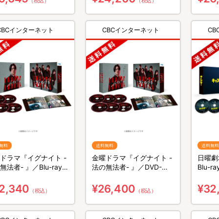
（税込）
（税込）
CBCインターネット
CBCインターネット
C
無料
送料無料
送料無料
ドラマ『イグナイト -
金曜ドラマ『イグナイト -
日曜劇
無法者- 』／Blu-ray
法の無法者- 』／DVD-
Blu-
X（送料無料・4枚組）
BOX（送料無料・6枚組）
4枚組
2,340
¥26,400
¥32
（税込）
（税込）