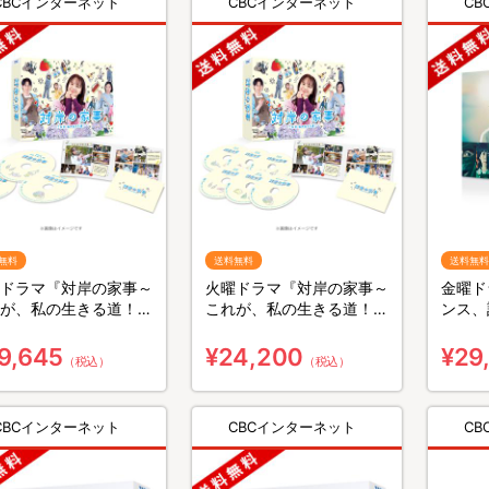
CBCインターネット
CBCインターネット
C
無料
送料無料
送料無料
ドラマ『対岸の家事～
火曜ドラマ『対岸の家事～
金曜ド
が、私の生きる道！
これが、私の生きる道！
ンス、
／Blu-ray BOX（送料
～』／DVD-BOX（送料無
ray 
・3枚組）
料・6枚組）
組）
9,645
¥24,200
¥29
（税込）
（税込）
CBCインターネット
CBCインターネット
C