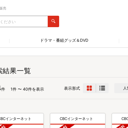
販売
ドラマ・番組グッズ＆DVD
索結果一覧
4
表示形式
人
件
1件 〜 40件を表示
CBCインターネット
CBCインターネット
C