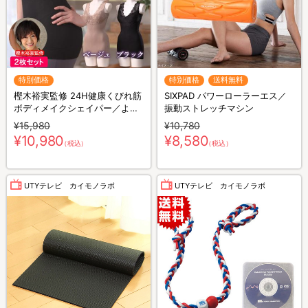
特別価格
特別価格
送料無料
樫木裕実監修 24H健康くびれ筋
SIXPAD パワーローラーエス／
ボディメイクシェイパー／より
振動ストレッチマシン
どり2枚セット／補整キャミソ
¥15,980
¥10,780
ール／1枚4役
¥10,980
¥8,580
（税込）
（税込）
UTYテレビ カイモノラボ
UTYテレビ カイモノラボ