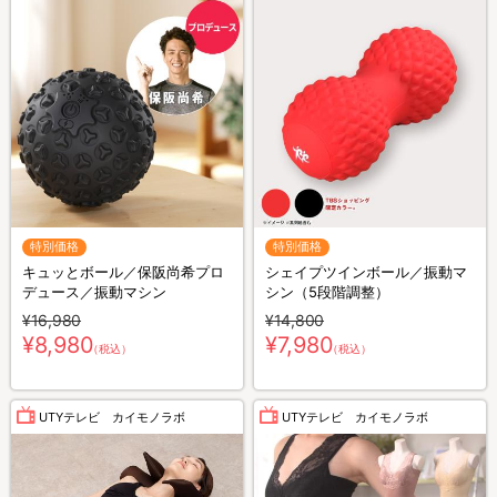
特別価格
特別価格
キュッとボール／保阪尚希プロ
シェイプツインボール／振動マ
デュース／振動マシン
シン（5段階調整）
¥16,980
¥14,800
¥8,980
¥7,980
（税込）
（税込）
UTYテレビ カイモノラボ
UTYテレビ カイモノラボ