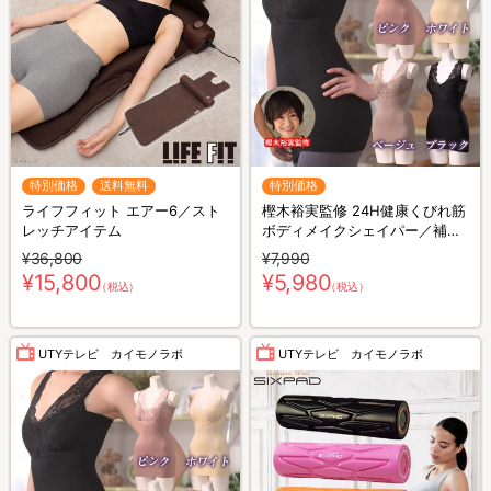
特別価格
送料無料
特別価格
ライフフィット エアー6／スト
樫木裕実監修 24H健康くびれ筋
レッチアイテム
ボディメイクシェイパー／補整
キャミソール／1枚4役
¥36,800
¥7,990
¥15,800
¥5,980
（税込）
（税込）
UTYテレビ カイモノラボ
UTYテレビ カイモノラボ