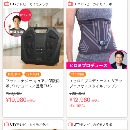
UTYテレビ カイモノラボ
UTYテレビ カイモノラボ
特別価格
送料無料
特別価格
フットエナジー キュア／保阪尚
＜ヒロミプロデュース＞ Vアッ
希プロデュース／足裏EMS
プエクサ／スタイルアップ／お
腹用EMS
¥39,980
¥29,980
¥19,980
¥12,980
（税込）
（税込）
ほか1商品
UTYテレビ カイモノラボ
UTYテレビ カイモノラボ