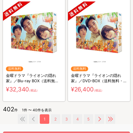
送料無料
送料無料
金曜ドラマ『ライオンの隠れ
金曜ドラマ『ライオンの隠れ
家』／Blu-ray BOX（送料無
家』／DVD-BOX（送料無料・6
料・4枚組）
枚組）
¥32,340
¥26,400
（税込）
（税込）
402
件
1件 〜 40件を表示
1
2
3
4
5