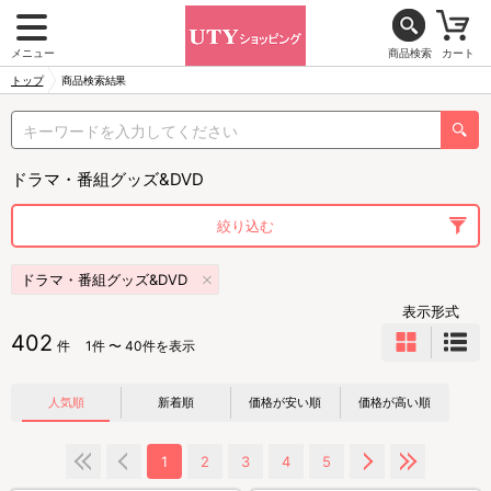
メニュー
商品検索
カート
トップ
商品検索結果
ドラマ・番組グッズ&DVD
絞り込む
ドラマ・番組グッズ&DVD
表示形式
402
件
1件 〜 40件を表示
人気順
新着順
価格が安い順
価格が高い順
1
2
3
4
5