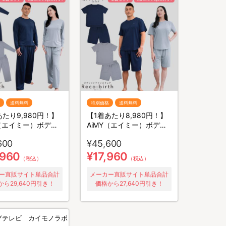
送料無料
特別価格
送料無料
あたり9,980円！】
【1着あたり8,980円！】
Y（エイミー）ボディ
AiMY（エイミー）ボディ
ナンスウェア リカ
メンテナンスウェア リカ
600
¥45,600
／長袖長ズボン／2
バース／半袖半ズボン／2
ト／上下セット／リ
着セット／上下セット／リ
,960
¥17,960
（税込）
（税込）
ーウェア
カバリーウェア
ー直販サイト単品合計
メーカー直販サイト単品合計
から29,640円引き！
価格から27,640円引き！
TYテレビ カイモノラボ