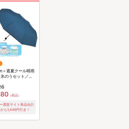
cm＞遮夏クール晴雨
 氷のうセット／サ
ックラボ／3段コン
26
980
（税込）
ー直販サイト単品合計
から1,446円引き！