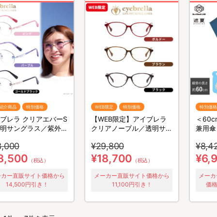
紹介商品
特別価格
WEB限定
特別価格
特別価格
ブレラ クリアエバーS
【WEB限定】アイブレラ
＜60
明サングラス／紫外線
クリアノーブル／透明サン
兼用傘
ト＆ブルーライトカッ
グラス／紫外線カット＆ブ
ンブロ
3,000
¥29,800
¥8,4
目の健康
ルーライトカット／目の健
パクト
康
8,500
¥18,700
¥6,
（税込）
（税込）
ーカー直販サイト価格から
メーカー直販サイト価格から
メーカ
14,500円引き！
11,100円引き！
価格