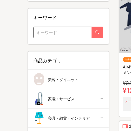
キーワード
商品カテゴリ
特別
Ai
メン
バー
美容・ダイエット
¥2
下セ
ア
¥1
家電・サービス
メ
寝具・雑貨・インテリア