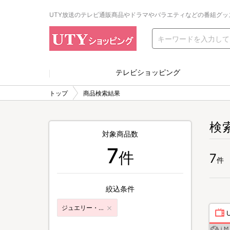
UTY放送のテレビ通販商品やドラマやバラエティなどの番組グッ
テレビショッピング
トップ
商品検索結果
検
対象商品数
7
件
7
件
絞込条件
ジュエリー・ファッション