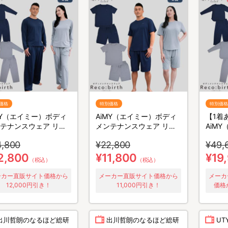
価格
特別価格
特別価格
MY（エイミー）ボディ
AiMY（エイミー）ボディ
【1着
テナンスウェア リカ
メンテナンスウェア リカ
AiM
ス／長袖長ズボン／上
バース／半袖半ズボン／上
メンテ
4,800
¥22,800
¥49,
ット／リカバリーウェ
下セット／リカバリーウェ
バース
ア
着セッ
2,800
¥11,800
¥19
（税込）
（税込）
カバリ
ーカー直販サイト価格から
メーカー直販サイト価格から
メーカ
12,000円引き！
11,000円引き！
価格
出川哲朗のなるほど総研
出川哲朗のなるほど総研
U