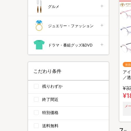
グルメ
ジュエリー・ファッション
ドラマ・番組グッズ&DVD
放送
こだわり条件
アイ
／透
カッ
残りわずか
¥3
ト／
¥1
終了間近
メ
特別価格
送料無料
7