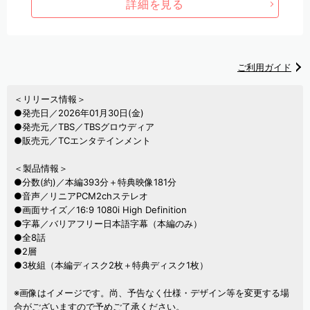
詳細を見る
ご利用ガイド
＜リリース情報＞
●発売日／2026年01月30日(金)
●発売元／TBS／TBSグロウディア
●販売元／TCエンタテインメント
＜製品情報＞
●分数(約)／本編393分＋特典映像181分
●音声／リニアPCM2chステレオ
●画面サイズ／16:9 1080i High Definition
●字幕／バリアフリー日本語字幕（本編のみ）
●全8話
●2層
●3枚組（本編ディスク2枚＋特典ディスク1枚）
※画像はイメージです。尚、予告なく仕様・デザイン等を変更する場
合がございますので予めご了承ください。