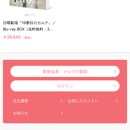
日曜劇場『19番目のカルテ』／
Blu-ray BOX（送料無料・3枚
組）
￥29,645
（税込）
新規会員・メルマガ登録
ログイン
注文履歴
お気に入りリスト
お知らせ