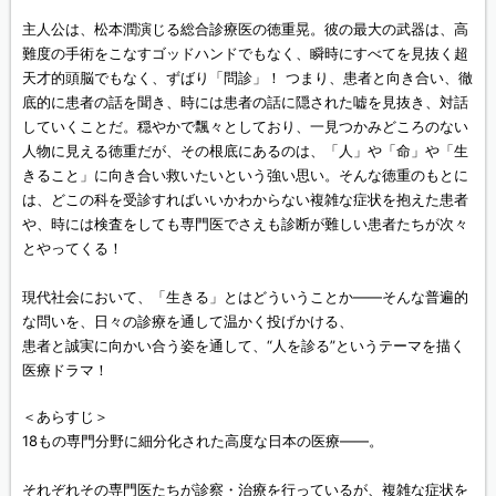
主人公は、松本潤演じる総合診療医の徳重晃。彼の最大の武器は、高
難度の手術をこなすゴッドハンドでもなく、瞬時にすべてを見抜く超
天才的頭脳でもなく、ずばり「問診」！ つまり、患者と向き合い、徹
底的に患者の話を聞き、時には患者の話に隠された嘘を見抜き、対話
していくことだ。穏やかで飄々としており、一見つかみどころのない
人物に見える徳重だが、その根底にあるのは、「人」や「命」や「生
きること」に向き合い救いたいという強い思い。そんな徳重のもとに
は、どこの科を受診すればいいかわからない複雑な症状を抱えた患者
や、時には検査をしても専門医でさえも診断が難しい患者たちが次々
とやってくる！
現代社会において、「生きる」とはどういうことか――そんな普遍的
な問いを、日々の診療を通して温かく投げかける、
患者と誠実に向かい合う姿を通して、“人を診る”というテーマを描く
医療ドラマ！
＜あらすじ＞
18もの専門分野に細分化された高度な日本の医療――。
それぞれその専門医たちが診察・治療を行っているが、複雑な症状を