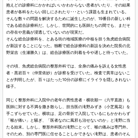
抱えどの診療科にかかればいいかわからない患者がいたり、その結果
患者が各科をたらい回しにされたり･･･という課題も生まれている。
そんな数々の問題を解決するために誕生したのが、19番目の新しい科
である総合診療科だ。しかし、世間的にも医師たちの間でも、まだそ
の存在や意義が浸透していないのが現実だ。
そんな総合診療科を、とある街の地域医療の中核を担う魚虎総合病院
が新設することになった。独断で総合診療科の新設を決めた院長の北
野栄吉（生瀬勝久）は、総合診療医の到着を今や遅しと待っていた。
その頃、魚虎総合病院の整形外科では、全身の痛みを訴える女性患
者・黒岩百々（仲里依紗）が診察を受けていた。検査で異常はないこ
とが判明したが、百々はたった10分の診察にイライラを隠しきれない
様子。
同じく整形外科に入院中の老年の男性患者・横吹順一（六平直政）も
医師に対する不満を撒き散らし、担当医の滝野みずき（小芝風花）を
手こずらせていた。横吹は、足の骨折で入院しているにもかかわらず
「喉が痛い」と騒ぎ、「医者なのに風邪も治せないのか」と滝野に当
たる始末。しかし、整形外科医の滝野にとって、喉の痛みは専門外。
そのため、別の専門医に任せることしかできない滝野は、患者のそん