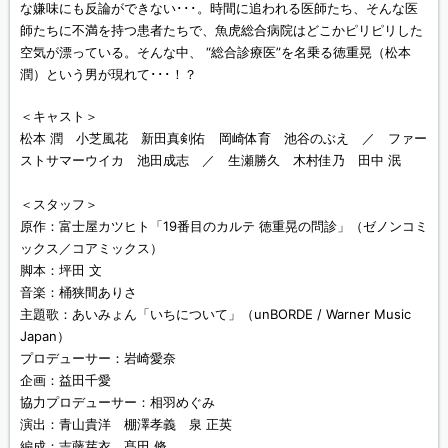
な嫌味にも反論ができない･･･。時間に追われる医師たち、そんな医
師たちに不満を持つ患者たちで、魚虎総合病院はどこかピリピリした
空気が漂っている。そんな中、 “総合診療医”を名乗る徳重晃（松本
潤）という男が現れて･･･！？
＜キャスト＞
松本 潤 小芝風花 新田真剣佑 岡崎体育 池谷のぶえ ／ ファー
ストサマーウイカ 池田成志 ／ 生瀬勝久 木村佳乃 田中 泯
＜スタッフ＞
原作：富士屋カツヒト「19番目のカルテ 徳重晃の問診」（ゼノンコミ
ックス／コアミックス）
脚本：坪田 文
音楽：桶狭間ありさ
主題歌：あいみょん「いちについて」（unBORDE / Warner Music
Japan）
プロデューサー：岩崎愛奈
企画：益田千愛
協力プロデューサー：相羽めぐみ
演出：青山貴洋 棚澤孝義 泉 正英
編成：吉藤芽衣 髙田 脩