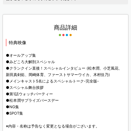
商品詳細
特典映像
●オールアップ集
●みどころ大解剖スペシャル
●クランクイン直後！スペシャルインタビュー (松本潤、小芝風花、
新田真剣佑、岡崎体育、ファーストサマーウイカ、木村佳乃)
●メインキャスト5名によるスペシャルトーク-完全版-
●スペシャル舞台挨拶
●第1話ウォッチパーティー
●松本潤サプライズバースデー
●NG集
●SPOT集
※内容・名称は予告なく変更となる場合がございます。