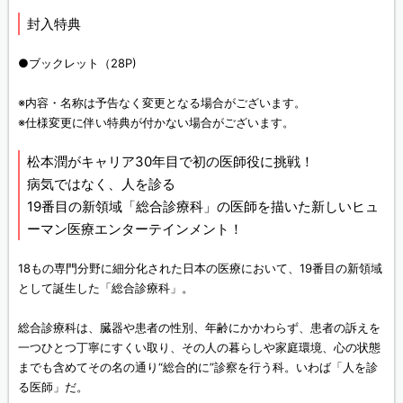
封入特典
●ブックレット（28P)
※内容・名称は予告なく変更となる場合がございます。
※仕様変更に伴い特典が付かない場合がございます。
松本潤がキャリア30年目で初の医師役に挑戦！
病気ではなく、人を診る
19番目の新領域「総合診療科」の医師を描いた新しいヒュ
ーマン医療エンターテインメント！
18もの専門分野に細分化された日本の医療において、19番目の新領域
として誕生した「総合診療科」。
総合診療科は、臓器や患者の性別、年齢にかかわらず、患者の訴えを
一つひとつ丁寧にすくい取り、その人の暮らしや家庭環境、心の状態
までも含めてその名の通り“総合的に”診察を行う科。いわば「人を診
る医師」だ。