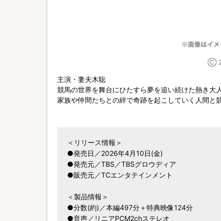
Ⓒ 
主演・妻夫木聡
競馬の世界を舞台にひたすら夢を追い続けた熱き大
家族や仲間たちとの絆で奇跡を起こしていく人間と競
＜リリース情報＞
●発売日／2026年4月10日(金)
●発売元／TBS／TBSグロウディア
●販売元／TCエンタテインメント
＜製品情報＞
●分数(約)／本編497分＋特典映像124分
●音声／リニアPCM2chステレオ