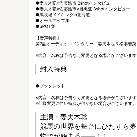
●妻夫木聡×佐藤浩市 2shotインタビュー
●妻夫木聡×佐藤浩市×目黒蓮 3shotインタビュー
●馬牧場メイキングin北海道
●オールアップ集
●SPOT集
【音声特典】
第7話オーディオコメンタリー 妻夫木聡＆松本若菜
※内容・名称は予告なく変更となる場合がございます
封入特典
●ブックレット
※内容・名称は予告なく変更となる場合がございます
※仕様変更に伴い特典が付かない場合がございます。
主演・妻夫木聡
競馬の世界を舞台にひたすら夢
物語が始まる――！！