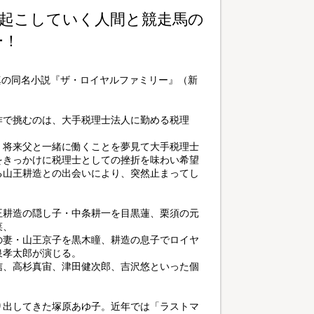
起こしていく人間と競走馬の
ー！
真の同名小説『ザ・ロイヤルファミリー』（新
作で挑むのは、大手税理士法人に勤める税理
、将来父と一緒に働くことを夢見て大手税理士
をきっかけに税理士としての挫折を味わい希望
る山王耕造との出会いにより、突然止まってし
王耕造の隠し子・中条耕一を目黒蓮、栗須の元
菜、
の妻・山王京子を黒木瞳、耕造の息子でロイヤ
泉孝太郎が演じる。
信、高杉真宙、津田健次郎、吉沢悠といった個
り出してきた塚原あゆ子。近年では「ラストマ