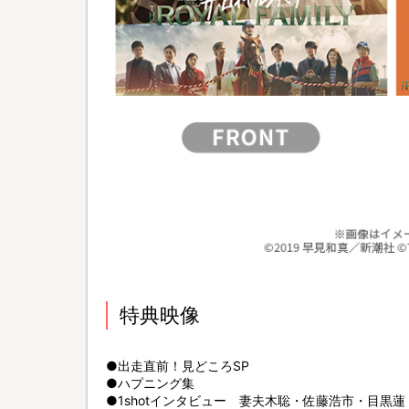
特典映像
●出走直前！見どころSP
●ハプニング集
●1shotインタビュー 妻夫木聡・佐藤浩市・目黒