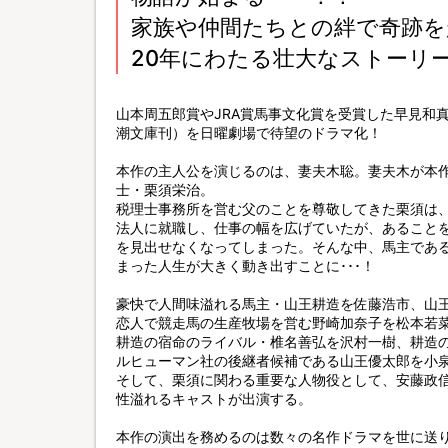
家族や仲間たちとの絆で奇跡を
20年にわたる壮大なストーリ
山本周五郎賞やJRA賞馬事文化賞を受賞した早見和
潮文庫刊）を日曜劇場で待望のドラマ化！
本作の主人公を演じるのは、妻夫木聡。妻夫木が本
士・栗須栄治。
税理士事務所を営む父のことを尊敬してきた栗須は
法人に就職し、仕事の幅を広げていたが、あること
を見出せなくなってしまった。そんな中、馬主であ
まった人生が大きく動き出すことに･･･！
豪快で人間味溢れる馬主・山王耕造を佐藤浩市、山
恋人で競走馬の生産牧場を営む野崎加奈子を松本若
耕造の宿命のライバル・椎名善弘を沢村一樹、耕造
ルヒューマン社の後継者候補である山王優太郎を小
そして、栗須に関わる重要な人物役として、安藤政
性溢れるキャストが出演する。
本作の演出を務めるのは数々の名作ドラマを世に送