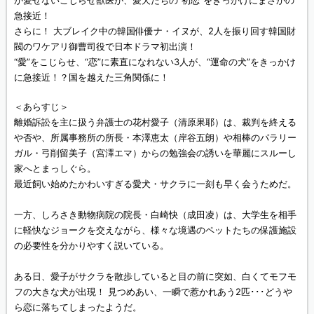
か愛せないこじらせ獣医が、愛犬たちの“初恋”をきっかけにまさかの
急接近！
さらに！ 大ブレイク中の韓国俳優ナ・イヌが、2人を振り回す韓国財
閥のワケアリ御曹司役で日本ドラマ初出演！
“愛”をこじらせ、“恋”に素直になれない3人が、“運命の犬”をきっかけ
に急接近！？国を越えた三角関係に！
＜あらすじ＞
離婚訴訟を主に扱う弁護士の花村愛子（清原果耶）は、裁判を終える
や否や、所属事務所の所長・本澤恵太（岸谷五朗）や相棒のパラリー
ガル・弓削留美子（宮澤エマ）からの勉強会の誘いを華麗にスルーし
家へとまっしぐら。
最近飼い始めたかわいすぎる愛犬・サクラに一刻も早く会うためだ。
一方、しろさき動物病院の院長・白崎快（成田凌）は、大学生を相手
に軽快なジョークを交えながら、様々な境遇のペットたちの保護施設
の必要性を分かりやすく説いている。
ある日、愛子がサクラを散歩していると目の前に突如、白くてモフモ
フの大きな犬が出現！ 見つめあい、一瞬で惹かれあう2匹･･･どうや
ら恋に落ちてしまったようだ。