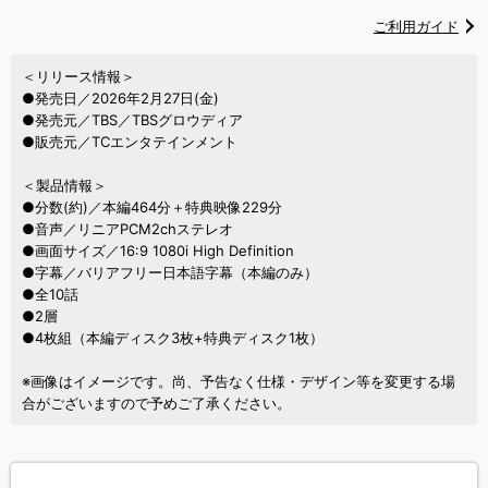
ご利用ガイド
＜リリース情報＞
●発売日／2026年2月27日(金)
●発売元／TBS／TBSグロウディア
●販売元／TCエンタテインメント
＜製品情報＞
●分数(約)／本編464分＋特典映像229分
●音声／リニアPCM2chステレオ
●画面サイズ／16:9 1080i High Definition
●字幕／バリアフリー日本語字幕（本編のみ）
●全10話
●2層
●4枚組（本編ディスク3枚+特典ディスク1枚）
※画像はイメージです。尚、予告なく仕様・デザイン等を変更する場
合がございますので予めご了承ください。