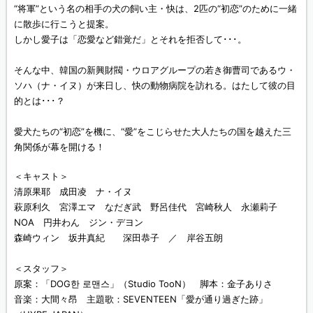
“将軍”という名の相手の犬の飼い主・快は、2匹の“初恋”のために一緒
に散歩に行こうと提案。
しかし愛子は「恋愛など錯覚だ」とそれを拒否して･･･。
そんな中、韓国の新興財閥・ウロアグループの若き御曹司であるウ・
ソハ（ナ・イヌ）が来日し、快の動物病院を訪れる。はたして彼の目
的とは･･･？
愛犬たちの“初恋”を機に、“愛”をこじらせた大人たちの国を越えた三
角関係が幕を開ける！
＜キャスト＞
清原果耶 成田凌 ナ・イヌ
萩原利久 宮澤エマ なだぎ武 野呂佳代 宮崎秋人 永瀬莉子
NOA 円井わん ジン・デヨン
森崎ウィン 坂井真紀 深田恭子 ／ 岸谷五朗
＜スタッフ＞
原案：「DOG한 로맨스」（Studio TooN） 脚本：金子ありさ
音楽：大間々昂 主題歌：SEVENTEEN「愛が通り過ぎた跡」