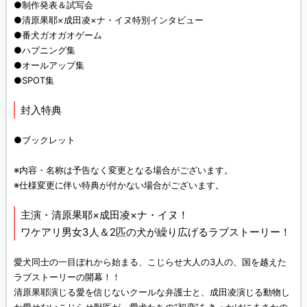
●制作発表＆試写会
●清原果耶×成田凌×ナ・イヌ特別インタビュー
●番犬ガオガオゲーム
●ハプニング集
●オールアップ集
●SPOT集
封入特典
●ブックレット
※内容・名称は予告なく変更となる場合がございます。
※仕様変更に伴い特典が付かない場合がございます。
主演・清原果耶×成田凌×ナ・イヌ！
ワケアリ男女3人＆2匹の犬が繰り広げるラブストーリー！
愛犬同士の一目ぼれから始まる、こじらせ大人の3人の、国を越えた
ラブストーリーの開幕！！
清原果耶演じる愛を信じないクールな弁護士と、成田凌演じる動物し