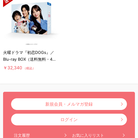
火曜ドラマ『初恋DOGs』／
Blu-ray BOX（送料無料・4枚
組）
￥32,340
（税込）
新規会員・メルマガ登録
ログイン
注文履歴
お気に入りリスト