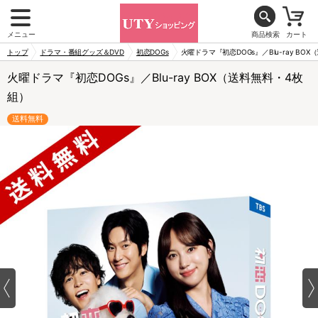
メニュー
商品検索
カート
トップ
ドラマ・番組グッズ＆DVD
初恋DOGs
火曜ドラマ『初恋DOGs』／Blu-ray BO
火曜ドラマ『初恋DOGs』／Blu-ray BOX（送料無料・4枚
組）
送料無料