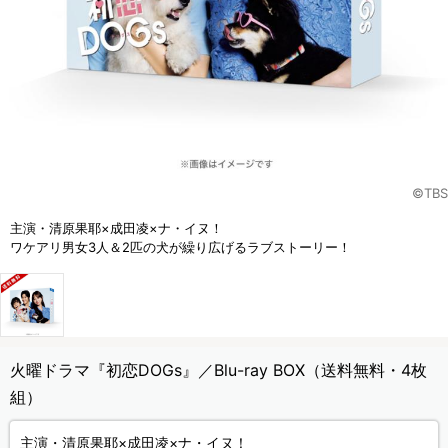
©TBS
主演・清原果耶×成田凌×ナ・イヌ！
ワケアリ男女3人＆2匹の犬が繰り広げるラブストーリー！
火曜ドラマ『初恋DOGs』／Blu-ray BOX（送料無料・4枚
組）
主演・清原果耶×成田凌×ナ・イヌ！