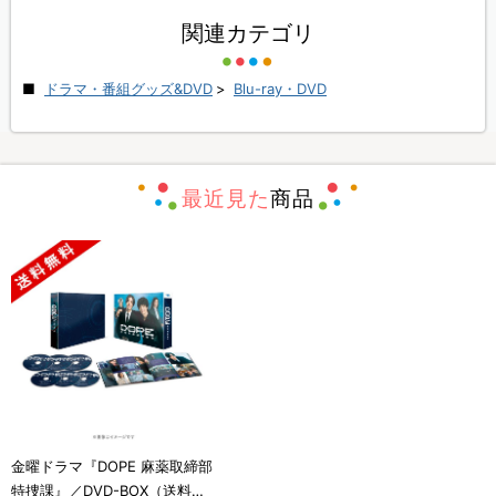
関連カテゴリ
ドラマ・番組グッズ&DVD
>
Blu-ray・DVD
最近見た
商品
金曜ドラマ『DOPE 麻薬取締部
特捜課』／DVD-BOX（送料無