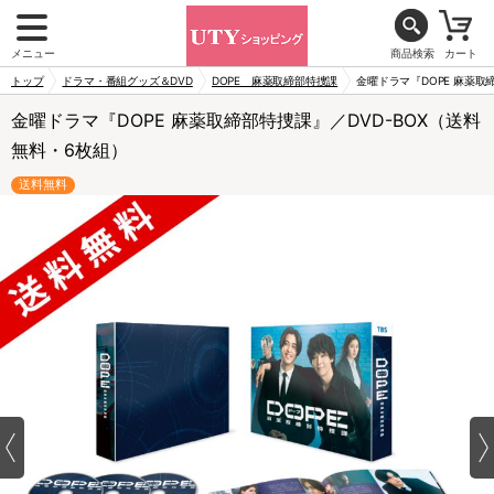
メニュー
商品検索
カート
トップ
ドラマ・番組グッズ＆DVD
DOPE 麻薬取締部特捜課
金曜ドラマ『DOPE 麻薬取
金曜ドラマ『DOPE 麻薬取締部特捜課』／DVD-BOX（送料
無料・6枚組）
送料無料