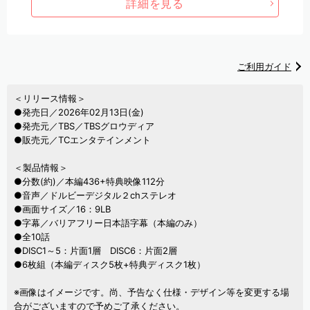
詳細を見る
ご利用ガイド
＜リリース情報＞
●発売日／2026年02月13日(金)
●発売元／TBS／TBSグロウディア
●販売元／TCエンタテインメント
＜製品情報＞
●分数(約)／本編436+特典映像112分
●音声／ドルビーデジタル２chステレオ
●画面サイズ／16：9LB
●字幕／バリアフリー日本語字幕（本編のみ）
●全10話
●DISC1～5：片面1層 DISC6：片面2層
●6枚組（本編ディスク5枚+特典ディスク1枚）
※画像はイメージです。尚、予告なく仕様・デザイン等を変更する場
合がございますので予めご了承ください。