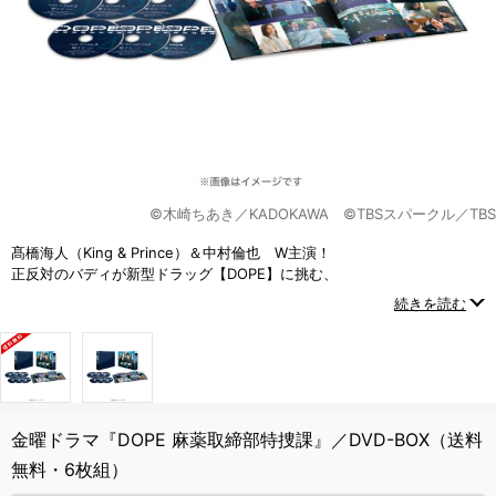
©木崎ちあき／KADOKAWA ©TBSスパークル／TBS
髙橋海人（King & Prince）＆中村倫也 W主演！
正反対のバディが新型ドラッグ【DOPE】に挑む、
新時代の麻取アクション・エンターテインメント！
続きを読む
金曜ドラマ『DOPE 麻薬取締部特捜課』／DVD-BOX（送料
無料・6枚組）