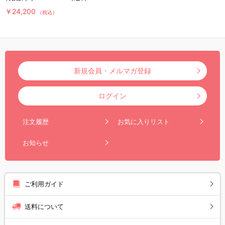
料・6枚組）
￥24,200
（税込）
新規会員・メルマガ登録
ログイン
注文履歴
お気に入りリスト
お知らせ
ご利用ガイド
送料について