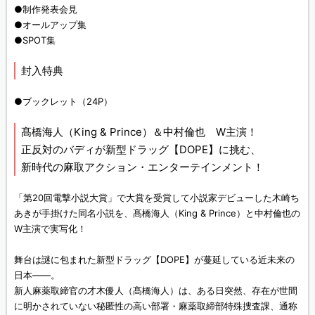
●制作発表会見
●オールアップ集
●SPOT集
封入特典
●ブックレット（24P）
髙橋海人（King & Prince）＆中村倫也 W主演！
正反対のバディが新型ドラッグ【DOPE】に挑む、
新時代の麻取アクション・エンターテインメント！
「第20回電撃小説大賞」で大賞を受賞して小説家デビューした木崎ち
あきが手掛けた同名小説を、髙橋海人（King & Prince）と中村倫也の
W主演で実写化！
舞台は謎に包まれた新型ドラッグ【DOPE】が蔓延している近未来の
日本――。
新人麻薬取締官の才木優人（髙橋海人）は、ある日突然、存在が世間
に明かされていない秘匿性の高い部署・麻薬取締部特殊捜査課、通称