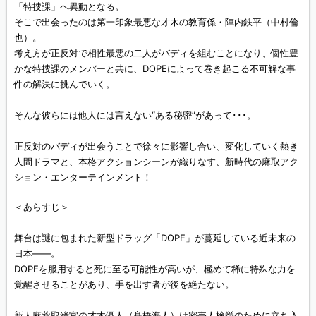
「特捜課」へ異動となる。
そこで出会ったのは第一印象最悪な才木の教育係・陣内鉄平（中村倫
也）。
考え方が正反対で相性最悪の二人がバディを組むことになり、個性豊
かな特捜課のメンバーと共に、DOPEによって巻き起こる不可解な事
件の解決に挑んでいく。
そんな彼らには他人には言えない“ある秘密”があって･･･。
正反対のバディが出会うことで徐々に影響し合い、変化していく熱き
人間ドラマと、本格アクションシーンが織りなす、新時代の麻取アク
ション・エンターテインメント！
＜あらすじ＞
舞台は謎に包まれた新型ドラッグ「DOPE」が蔓延している近未来の
日本――。
DOPEを服用すると死に至る可能性が高いが、極めて稀に特殊な力を
覚醒させることがあり、手を出す者が後を絶たない。
新人麻薬取締官の才木優人（髙橋海人）は密売人検挙のために立ち入