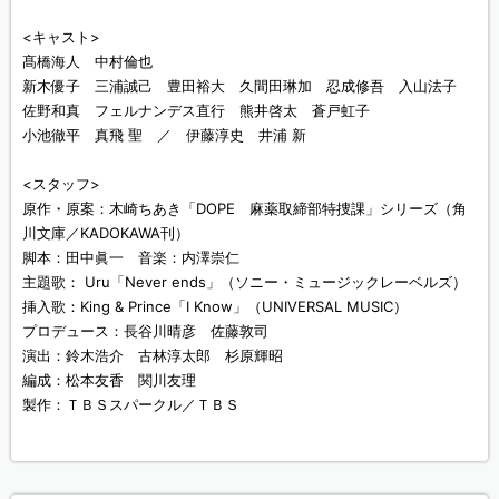
<キャスト>
髙橋海人 中村倫也
新木優子 三浦誠己 豊田裕大 久間田琳加 忍成修吾 入山法子
佐野和真 フェルナンデス直行 熊井啓太 蒼戸虹子
小池徹平 真飛 聖 ／ 伊藤淳史 井浦 新
<スタッフ>
原作・原案：木崎ちあき「DOPE 麻薬取締部特捜課」シリーズ（角
川文庫／KADOKAWA刊）
脚本：田中眞一 音楽：内澤崇仁
主題歌： Uru「Never ends」（ソニー・ミュージックレーベルズ）
挿入歌：King & Prince「I Know」（UNIVERSAL MUSIC）
プロデュース：長谷川晴彦 佐藤敦司
演出：鈴木浩介 古林淳太郎 杉原輝昭
編成：松本友香 関川友理
製作：ＴＢＳスパークル／ＴＢＳ