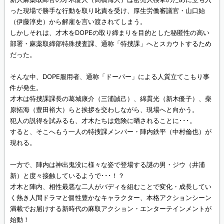
った現場で勝手な行動を取り叱責を受け、厚生労働審議官・山口始
（伊藤淳史）から解雇を言い渡されてしまう。
しかしそれは、才木をDOPEの取り締まりを目的とした秘匿性の高い
部署・麻薬取締部特殊捜査課、通称「特捜課」へとスカウトするため
だった。
そんな中、DOPE服用者、通称「ドーパー」による人質立てこもり事
件が発生。
才木は特捜課課長の葛城康介（三浦誠己）、綿貫光（新木優子）、柴
原拓海（豊田裕大）らと挨拶を交わしながら、現場へと向かう。
犯人の説得を試みるも、才木たちは危険に晒されることに･･･。
すると、そこへもう一人の特捜課メンバー・陣内鉄平（中村倫也）が
現れる。
一方で、陣内は神出鬼没に様々な姿で登場する謎の男・ジウ（井浦
新）と度々接触しているようで･･･！？
才木と陣内、相性最悪な二人がバディを組むことで変化・成長してい
く熱き人間ドラマと個性豊かなキャラクター、本格アクションシーン
満載でお届けする新時代の麻取アクション・エンターテインメントが
始動！