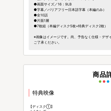
●画面サイズ／16：9LB
●字幕／バリアフリー日本語字幕（本編のみ）
●全10話
●片面1層
●7枚組（本編ディスク5枚+特典ディスク2枚）
※画像はイメージです。尚、予告なく仕様・デザ
ご了承ください。
商品
特典映像
【ディスク①】