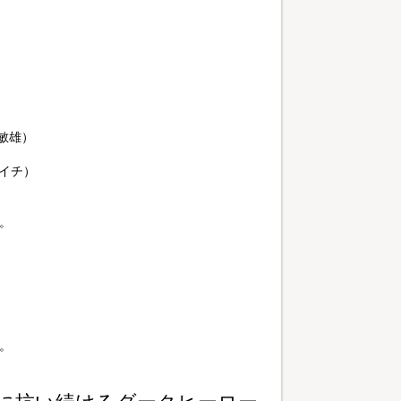
敏雄）
ンイチ）
。
。