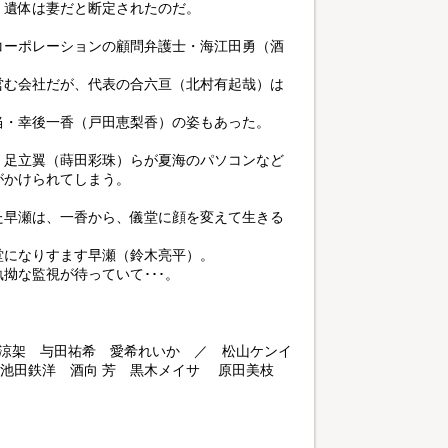
、遺体は妻だと断定されたのだ。
コーポレーションの顧問弁護士・海江田勇（酒
営む会社だが、代表の合六亘（北村有起哉）は
当・幸後一香（戸田恵梨香）の姿もあった。
・足立翼（蒔田彩珠）らが夏海のパソコンなど
がかけられてしまう。
た早瀬は、一香から、儀堂に顔を変えて生きる
堂になりすます早瀬（鈴木亮平）。
拗な監視が待っていて･･･。
輔 藤澤涼架 与田祐希 愛希れいか ／ 松山ケンイ
 池田鉄洋 酒向 芳 黒木メイサ 原田美枝