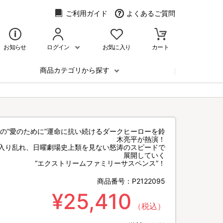
ご利用ガイド
よくあるご質問
お知らせ
ログイン
お気に入り
カート
商品カテゴリから探す
の“愛のために”運命に抗い続けるダークヒーローを鈴
木亮平が熱演！
入り乱れ、日曜劇場史上類を見ない怒涛のスピードで
展開していく
“エクストリームファミリーサスペンス”！
商品番号：
P2122095
¥25,410
（税込）