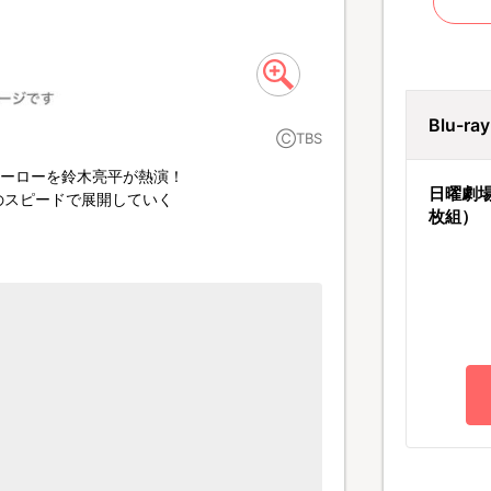
Blu-r
ⒸTBS
ヒーローを鈴木亮平が熱演！
日曜劇場
のスピードで展開していく
枚組）