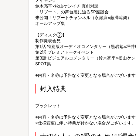
メイキング
鈴木亮平×松山ケンイチ 真剣対談
「リブート」の舞台裏に迫るSP座談会
未公開！リブートチャンネル（永瀬廉×藤澤涼架）
オールアップ集
【ディスク②】
制作発表会見
第1話 特別版オーディオコメンタリー（黒岩勉×坪井
第2話 プレミアトークイベント
第3話 ビジュアルコメンタリー（鈴木亮平×松山ケ
SPOT集
※内容・名称は予告なく変更となる場合がございます
封入特典
ブックレット
※内容・名称は予告なく変更となる場合がございます
※仕様変更に伴い特典が付かない場合がございます。