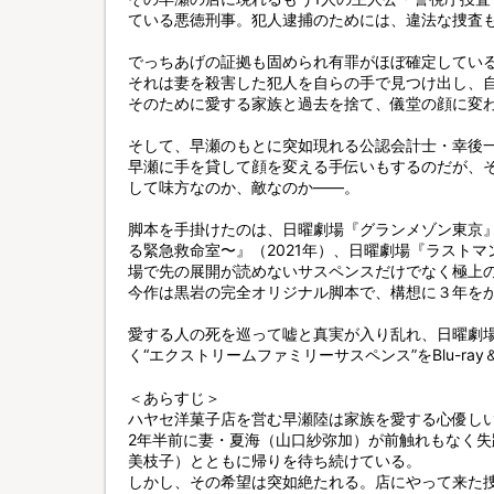
ている悪徳刑事。犯人逮捕のためには、違法な捜査
でっちあげの証拠も固められ有罪がほぼ確定してい
それは妻を殺害した犯人を自らの手で見つけ出し、
そのために愛する家族と過去を捨て、儀堂の顔に変わ
そして、早瀬のもとに突如現れる公認会計士・幸後
早瀬に手を貸して顔を変える手伝いもするのだが、
して味方なのか、敵なのか——。
脚本を手掛けたのは、日曜劇場『グランメゾン東京』(
る緊急救命室〜』（2021年）、日曜劇場『ラストマ
場で先の展開が読めないサスペンスだけでなく極上
今作は黒岩の完全オリジナル脚本で、構想に３年を
愛する人の死を巡って嘘と真実が入り乱れ、日曜劇
く“エクストリームファミリーサスペンス”をBlu-ra
＜あらすじ＞
ハヤセ洋菓子店を営む早瀬陸は家族を愛する心優し
2年半前に妻・夏海（山口紗弥加）が前触れもなく
美枝子）とともに帰りを待ち続けている。
しかし、その希望は突如絶たれる。店にやって来た