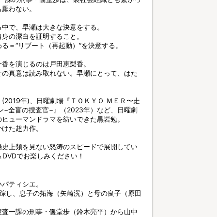
も厭わない。
る中で、早瀬は大きな決意をする。
自身の潔白を証明すること。
る＝“リブート（再起動）”を決意する。
一香を演じるのは戸田恵梨香。
その真意は読み取れない。早瀬にとって、はた
2019年)、日曜劇場『ＴＯＫＹＯ ＭＥＲ〜走
ン−全盲の捜査官−』（2023年）など、日曜劇
のヒューマンドラマを紡いできた黒岩勉。
かけた超力作。
場史上類を見ない怒涛のスピードで展開してい
y＆DVDでお楽しみください！
いパティシエ。
失踪し、息子の拓海（矢崎滉）と母の良子（原田
捜査一課の刑事・儀堂歩（鈴木亮平）から山中