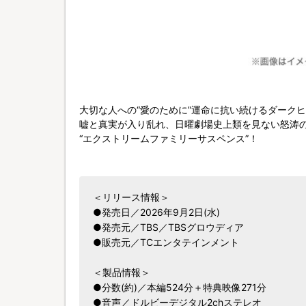
大切な人への“愛のために”運命に抗い続けるダーク
嘘と真実が入り乱れ、日曜劇場史上類を見ない怒涛
“エクストリームファミリーサスペンス”！
＜リリース情報＞
●発売日／2026年9月2日(水)
●発売元／TBS／TBSグロウディア
●販売元／TCエンタテインメント
＜製品情報＞
●分数(約)／本編524分＋特典映像271分
●音声／ドルビーデジタル2chステレオ