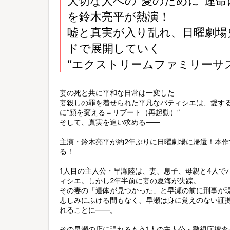
大切な人への“愛のために”運
を鈴木亮平が熱演！
嘘と真実が入り乱れ、日曜劇場
ドで展開していく
“エクストリームファミリーサ
妻の死と共に平和な日常は一変した
妻殺しの罪を着せられた平凡なパティシエは、愛す
に“顔を変える＝リブート（再起動）”
そして、真実を追い求める——
主演・鈴木亮平が約2年ぶりに日曜劇場に帰還！本
る！
1人目の主人公・早瀬陸は、妻、息子、母親と4人で
ィシエ。しかし2年半前に妻の夏海が失踪。
その妻の「遺体が見つかった」と早瀬の前に刑事が
悲しみにふける間もなく、早瀬は身に覚えのない証
れることに——。
その早瀬の店に現れるもう1人の主人公・警視庁捜