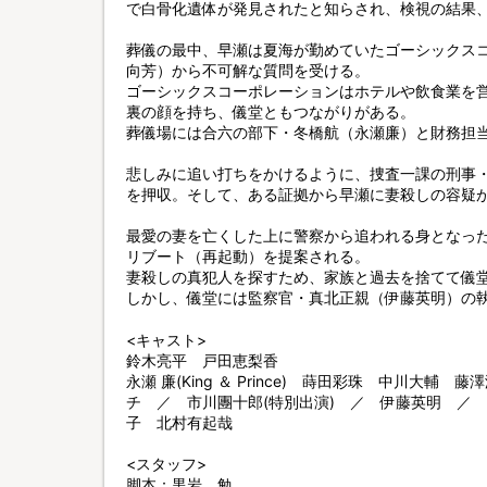
で白骨化遺体が発見されたと知らされ、検視の結果
葬儀の最中、早瀬は夏海が勤めていたゴーシックス
向芳）から不可解な質問を受ける。
ゴーシックスコーポレーションはホテルや飲食業を
裏の顔を持ち、儀堂ともつながりがある。
葬儀場には合六の部下・冬橋航（永瀬廉）と財務担
悲しみに追い打ちをかけるように、捜査一課の刑事
を押収。そして、ある証拠から早瀬に妻殺しの容疑
最愛の妻を亡くした上に警察から追われる身となっ
リブート（再起動）を提案される。
妻殺しの真犯人を探すため、家族と過去を捨てて儀
しかし、儀堂には監察官・真北正親（伊藤英明）の執
<キャスト>
鈴木亮平 戸田恵梨香
永瀬 廉(King ＆ Prince) 蒔田彩珠 中川大
チ ／ 市川團十郎(特別出演) ／ 伊藤英明 ／
子 北村有起哉
<スタッフ>
脚本：黒岩 勉