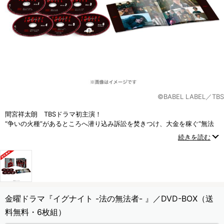
©BABEL LABEL／TBS
間宮祥太朗 TBSドラマ初主演！
“争いの火種”があるところへ潜り込み訴訟を焚きつけ、大金を稼ぐ“無法
者”な弁護士に！？
続きを読む
金曜ドラマ『イグナイト -法の無法者- 』／DVD-BOX（送
料無料・6枚組）