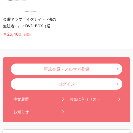
金曜ドラマ『イグナイト -法の
無法者- 』／DVD-BOX（送料
無料・6枚組）
￥26,400
（税込）
新規会員・メルマガ登録
ログイン
注文履歴
お気に入りリスト
お知らせ