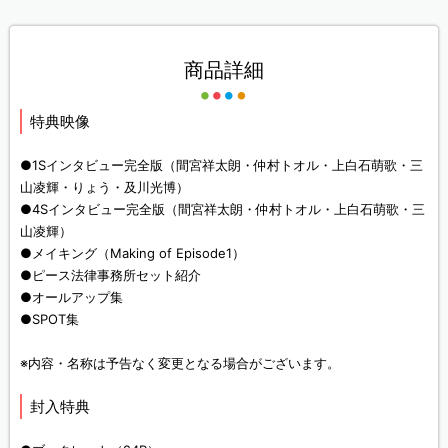
商品詳細
特典映像
●1Sインタビュー完全版（間宮祥太朗・仲村トオル・上白石萌歌・三
山凌輝・りょう・及川光博）
●4Sインタビュー完全版（間宮祥太朗・仲村トオル・上白石萌歌・三
山凌輝）
●メイキング（Making of Episode1）
●ピース法律事務所セット紹介
●オールアップ集
●SPOT集
※内容・名称は予告なく変更となる場合がございます。
封入特典