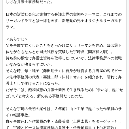
しげな弁護士事務所だった。
日本の訴訟社会化と飽和する弁護士界の実態をテーマに、これまでの
リーガルドラマとは一線を画す、新感覚の完全オリジナルリーガルド
ラマ。
＜あらすじ＞
父を事故で亡くしたことをきっかけにサラリーマンを辞め、ほぼ最下
位ながらもなんとか司法試験を突破した宇崎凌（間宮祥太朗）。
持ち前の根性で弁護士資格を取得したはいいが、法律事務所への就職
がなかなか決まらずにいた。
そんな時、母・純子（藤田朋子）に自身が経営する弁当屋の客でピー
ス法律事務所の代表・轟謙二郎（仲村トオル）を紹介され、晴れて弁
護士として働けることになった。
だがそこは、飽和状態の弁護士業界で生き残るために“争いは、起こせ
ばいい”と考える、癖のある事務所だったのだ。
そんな宇崎の最初の案件は、３年前に山上工業で起こった作業員のサ
イロ転落事故。
轟が事故死した作業員の妻・斎藤美咲（土屋太鳳）をターゲットとし
て、宇崎とピース法律事務所の弁護士・伊野尾麻里（上白石萌歌）、