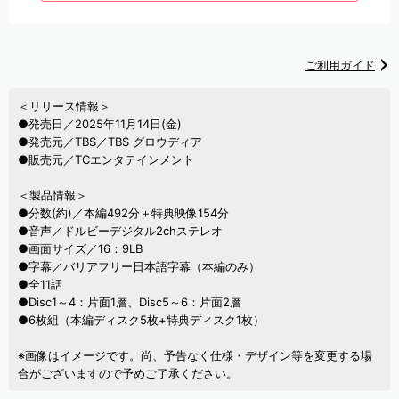
ご利用ガイド
＜リリース情報＞
●発売日／2025年11月14日(金)
●発売元／TBS／TBS グロウディア
●販売元／TCエンタテインメント
＜製品情報＞
●分数(約)／本編492分＋特典映像154分
●音声／ドルビーデジタル2chステレオ
●画面サイズ／16：9LB
●字幕／バリアフリー日本語字幕（本編のみ）
●全11話
●Disc1～4：片面1層、Disc5～6：片面2層
●6枚組（本編ディスク5枚+特典ディスク1枚）
※画像はイメージです。尚、予告なく仕様・デザイン等を変更する場
合がございますので予めご了承ください。