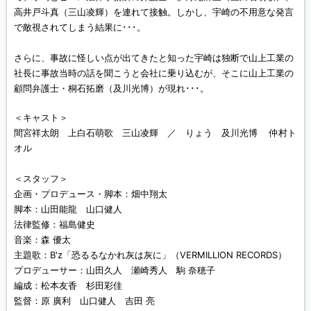
高井戸斗真（三山凌輝）を連れて接触。しかし、宇崎の不用意な発言
で敵視されてしまう結果に･･･。
さらに、事故に怪しい点が出てきたと知った宇崎は独断で山上工業の
社長に事故当時の話を聞こうと会社に乗り込むが、そこに山上工業の
顧問弁護士・桐石拓磨（及川光博）が現れ･･･。
＜キャスト＞
間宮祥太朗 上白石萌歌 三山凌輝 ／ りょう 及川光博 仲村ト
オル
＜スタッフ＞
企画・プロデュース・脚本：畑中翔太
脚本：山田能龍 山口健人
法律監修：福島健史
音楽：森 優太
主題歌：B'z「恐るるなかれ灰は灰に」（VERMILLION RECORDS）
プロデューサー：山田久人 瀬崎秀人 駒 奈穂子
編成：松本友香 杉田彩佳
監督：原 廣利 山口健人 吉田 亮