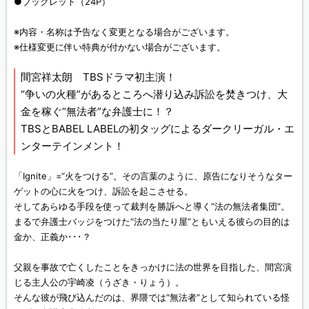
●ブックレット（24P）
※内容・名称は予告なく変更となる場合がございます。
※仕様変更に伴い特典が付かない場合がございます。
間宮祥太朗 TBSドラマ初主演！
“争いの火種”があるところへ潜り込み訴訟を焚きつけ、大
金を稼ぐ“無法者”な弁護士に！？
TBSとBABEL LABELの初タッグによるダークリーガル・エ
ンターテインメント！
「Ignite」=“火をつける”。その言葉のように、原告になりそうなター
ゲットの心に火をつけ、訴訟を起こさせる。
そしてあらゆる手段を使って裁判を勝訴へと導く“法の無法者集団”。
まるで弁護士バッジをつけた“法の当たり屋”ともいえる彼らの目的は
金か、正義か･･･？
父親を事故で亡くしたことをきっかけに法の世界を目指した、間宮演
じる主人公の宇崎凌（うざき・りょう）。
そんな彼が飛び込んだのは、界隈では“無法者”として知られている怪