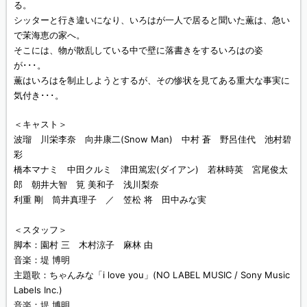
る。
シッターと行き違いになり、いろはが一人で居ると聞いた薫は、急い
で茉海恵の家へ。
そこには、物が散乱している中で壁に落書きをするいろはの姿
が･･･。
薫はいろはを制止しようとするが、その惨状を見てある重大な事実に
気付き･･･。
＜キャスト＞
波瑠 川栄李奈 向井康二(Snow Man) 中村 蒼 野呂佳代 池村碧
彩
橋本マナミ 中田クルミ 津田篤宏(ダイアン) 若林時英 宮尾俊太
郎 朝井大智 筧 美和子 浅川梨奈
利重 剛 筒井真理子 ／ 笠松 将 田中みな実
＜スタッフ＞
脚本：園村 三 木村涼子 麻林 由
音楽：堤 博明
主題歌：ちゃんみな「i love you」(NO LABEL MUSIC / Sony Music
Labels Inc.)
音楽：堤 博明