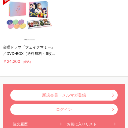
金曜ドラマ『フェイクマミー』
／DVD-BOX（送料無料・6枚
組）
￥24,200
（税込）
新規会員・メルマガ登録
ログイン
注文履歴
お気に入りリスト