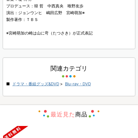
プロデュース：韓 哲 中西真央 唯野友歩
演出：ジョンウンヒ 嶋田広野 宮崎萌加※
製作著作：ＴＢＳ
※宮崎萌加の崎は山に竒（たつさき）が正式表記
関連カテゴリ
ドラマ・番組グッズ&DVD
>
Blu-ray・DVD
最近見た
商品