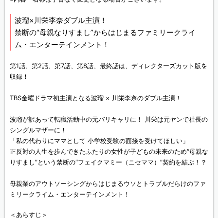
波瑠×川栄李奈ダブル主演！
禁断の“母親なりすまし”からはじまるファミリークライ
ム・エンターテインメント！
第1話、第2話、第7話、第8話、最終話は、ディレクターズカット版を
収録！
TBS金曜ドラマ初主演となる波瑠 × 川栄李奈のダブル主演！
波瑠が訳あって転職活動中の元バリキャリに！ 川栄は元ヤンで社長の
シングルマザーに！
「私の代わりにママとして 小学校受験の面接を受けてほしい」
正反対の人生を歩んできたふたりの女性が子どもの未来のため“母親な
りすまし”という禁断の“フェイクマミー（ニセママ）”契約を結ぶ！？
母親業のアウトソーシングからはじまるウソとトラブルだらけのファ
ミリークライム・エンターテインメント！
＜あらすじ＞