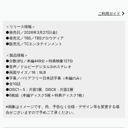
ご利用ガイド
＜リリース情報＞
●発売日／2026年3月27日(金)
●発売元／TBS／TBSグロウディア
●販売元／TCエンタテインメント
＜製品情報＞
●分数(約)／本編449分＋特典映像127分
●音声／ドルビーデジタル2chステレオ
●画面サイズ／16：9LB
●字幕／バリアフリー日本語字幕（本編のみ）
●全10話
●DISC1～5：片面1層、DISC6：片面2層
●6枚組（本編ディスク5枚＋特典ディスク1枚）
※画像はイメージです。尚、予告なく仕様・デザイン等を変更する場
合がございますので予めご了承ください。