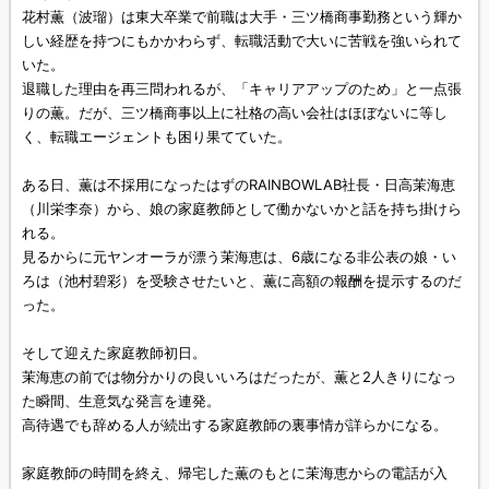
花村薫（波瑠）は東大卒業で前職は大手・三ツ橋商事勤務という輝か
しい経歴を持つにもかかわらず、転職活動で大いに苦戦を強いられて
いた。
退職した理由を再三問われるが、「キャリアアップのため」と一点張
りの薫。だが、三ツ橋商事以上に社格の高い会社はほぼないに等し
く、転職エージェントも困り果てていた。
ある日、薫は不採用になったはずのRAINBOWLAB社長・日高茉海恵
（川栄李奈）から、娘の家庭教師として働かないかと話を持ち掛けら
れる。
見るからに元ヤンオーラが漂う茉海恵は、6歳になる非公表の娘・い
ろは（池村碧彩）を受験させたいと、薫に高額の報酬を提示するのだ
った。
そして迎えた家庭教師初日。
茉海恵の前では物分かりの良いいろはだったが、薫と2人きりになっ
た瞬間、生意気な発言を連発。
高待遇でも辞める人が続出する家庭教師の裏事情が詳らかになる。
家庭教師の時間を終え、帰宅した薫のもとに茉海恵からの電話が入