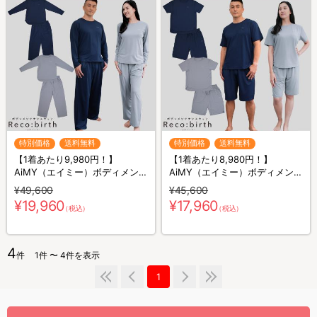
特別価格
送料無料
特別価格
送料無料
【1着あたり9,980円！】
【1着あたり8,980円！】
AiMY（エイミー）ボディメンテ
AiMY（エイミー）ボディメンテ
ナンスウェア リカバース／長袖
ナンスウェア リカバース／半袖
¥49,600
¥45,600
長ズボン／2着セット／上下セ
半ズボン／2着セット／上下セ
¥19,960
¥17,960
（税込）
（税込）
ット／リカバリーウェア
ット／リカバリーウェア
4
件
1件 〜 4件を表示
1