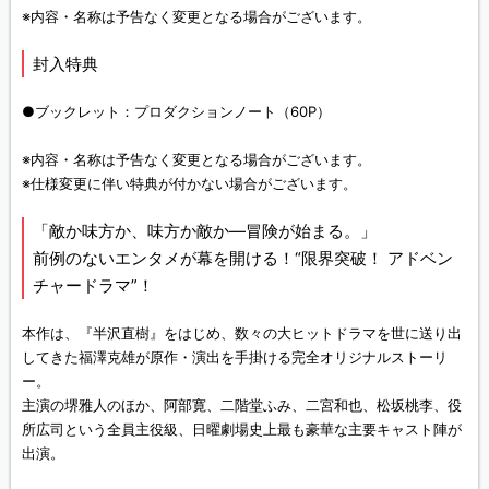
※内容・名称は予告なく変更となる場合がございます。
封入特典
●ブックレット：プロダクションノート（60P）
※内容・名称は予告なく変更となる場合がございます。
※仕様変更に伴い特典が付かない場合がございます。
「敵か味方か、味方か敵か―冒険が始まる。」
前例のないエンタメが幕を開ける！“限界突破！ アドベン
チャードラマ”！
本作は、『半沢直樹』をはじめ、数々の大ヒットドラマを世に送り出
してきた福澤克雄が原作・演出を手掛ける完全オリジナルストーリ
ー。
主演の堺雅人のほか、阿部寛、二階堂ふみ、二宮和也、松坂桃李、役
所広司という全員主役級、日曜劇場史上最も豪華な主要キャスト陣が
出演。