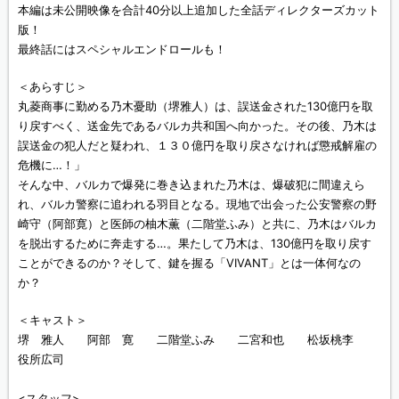
本編は未公開映像を合計40分以上追加した全話ディレクターズカット
版！
最終話にはスペシャルエンドロールも！
＜あらすじ＞
丸菱商事に勤める乃木憂助（堺雅人）は、誤送金された130億円を取
り戻すべく、送金先であるバルカ共和国へ向かった。その後、乃木は
誤送金の犯人だと疑われ、１３０億円を取り戻さなければ懲戒解雇の
危機に…！」
そんな中、バルカで爆発に巻き込まれた乃木は、爆破犯に間違えら
れ、バルカ警察に追われる羽目となる。現地で出会った公安警察の野
崎守（阿部寛）と医師の柚木薫（二階堂ふみ）と共に、乃木はバルカ
を脱出するために奔走する…。果たして乃木は、130億円を取り戻す
ことができるのか？そして、鍵を握る「VIVANT」とは一体何なの
か？
＜キャスト＞
堺 雅人 阿部 寛 二階堂ふみ 二宮和也 松坂桃李
役所広司
<スタッフ>