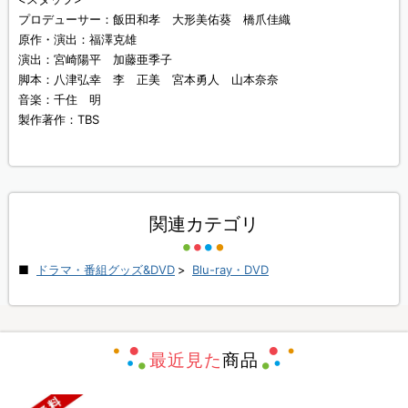
プロデューサー：飯田和孝 大形美佑葵 橋爪佳織
原作・演出：福澤克雄
演出：宮崎陽平 加藤亜季子
脚本：八津弘幸 李 正美 宮本勇人 山本奈奈
音楽：千住 明
製作著作：TBS
関連カテゴリ
ドラマ・番組グッズ&DVD
>
Blu-ray・DVD
最近見た
商品