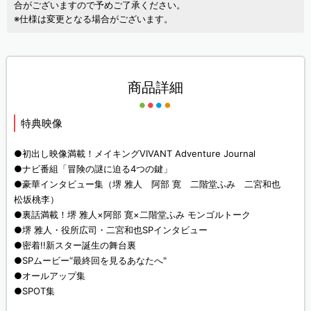
合がございますので予めご了承ください。
※仕様は変更となる場合がございます。
商品詳細
特典映像
●初出し映像満載！メイキングVIVANT Adventure Journal
●ナビ番組「冒険の謎に迫る4つの鍵」
●豪華インタビュー集（堺 雅人 阿部 寛 二階堂ふみ 二宮和也
松坂桃李）
●裏話満載！堺 雅人×阿部 寛×二階堂ふみ モンゴルトーク
●堺 雅人・役所広司・二宮和也SPインタビュー
●密着!!新スター誕生の舞台裏
●SPムービー“最終回を見るあなたへ"
●オールアップ集
●SPOT集