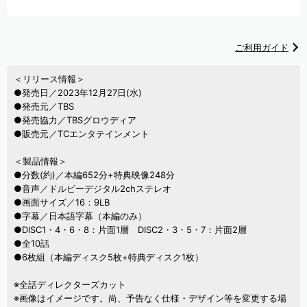
ご利用ガイド
＜リリース情報＞
●発売日／2023年12月27日(水)
●発売元／TBS
●発売協力／TBSグロウディア
●販売元／TCエンタテインメント
＜製品情報＞
●分数(約)／本編652分+特典映像248分
●音声／ドルビーデジタル2chステレオ
●画面サイズ／16：9LB
●字幕／日本語字幕（本編のみ）
●DISC1・4・6・8：片面1層 DISC2・3・5・7：片面2層
●全10話
●6枚組（本編ディスク5枚+特典ディスク1枚）
※全話ディレクターズカット
※画像はイメージです。尚、予告なく仕様・デザイン等を変更する場