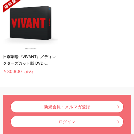
日曜劇場『VIVANT』／ディレ
クターズカット版 DVD-
BOX（送料無料・6枚組）
￥30,800
（税込）
新規会員・メルマガ登録
ログイン