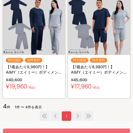
特別価格
送料無料
特別価格
送料無料
【1着あたり9,980円！】
【1着あたり8,980円！】
AiMY（エイミー）ボディメンテ
AiMY（エイミー）ボディメンテ
ナンスウェア リカバース／長袖
ナンスウェア リカバース／半袖
¥49,600
¥45,600
長ズボン／2着セット／上下セ
半ズボン／2着セット／上下セ
¥19,960
¥17,960
（税込）
（税込）
ット／リカバリーウェア
ット／リカバリーウェア
4
件
1件 〜 4件を表示
1