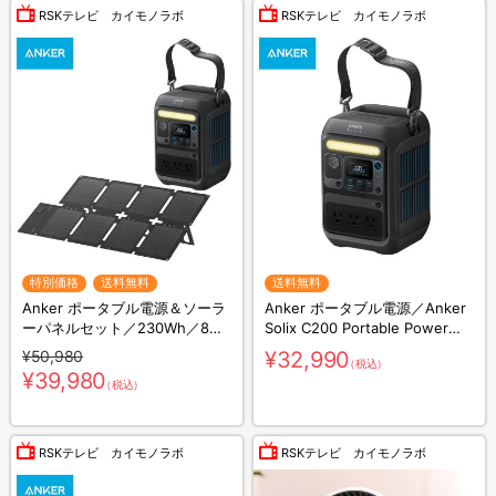
RSKテレビ カイモノラボ
RSKテレビ カイモノラボ
特別価格
送料無料
送料無料
Anker ポータブル電源＆ソーラ
Anker ポータブル電源／Anker
ーパネルセット／230Wh／8ポ
Solix C200 Portable Power
ート／防災グッズ／災害対策
Station／230Wh／8ポート／防
¥50,980
¥32,990
（税込）
災グッズ／災害対策
¥39,980
（税込）
RSKテレビ カイモノラボ
RSKテレビ カイモノラボ