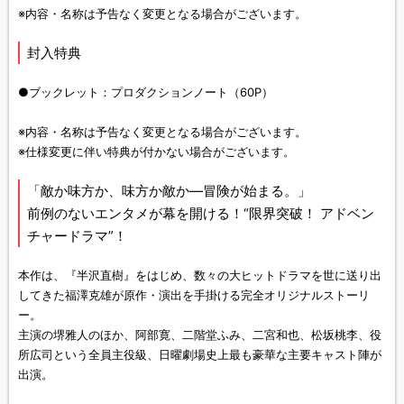
※内容・名称は予告なく変更となる場合がございます。
封入特典
●ブックレット：プロダクションノート（60P）
※内容・名称は予告なく変更となる場合がございます。
※仕様変更に伴い特典が付かない場合がございます。
「敵か味方か、味方か敵か―冒険が始まる。」
前例のないエンタメが幕を開ける！“限界突破！ アドベン
チャードラマ”！
本作は、『半沢直樹』をはじめ、数々の大ヒットドラマを世に送り出
してきた福澤克雄が原作・演出を手掛ける完全オリジナルストーリ
ー。
主演の堺雅人のほか、阿部寛、二階堂ふみ、二宮和也、松坂桃李、役
所広司という全員主役級、日曜劇場史上最も豪華な主要キャスト陣が
出演。