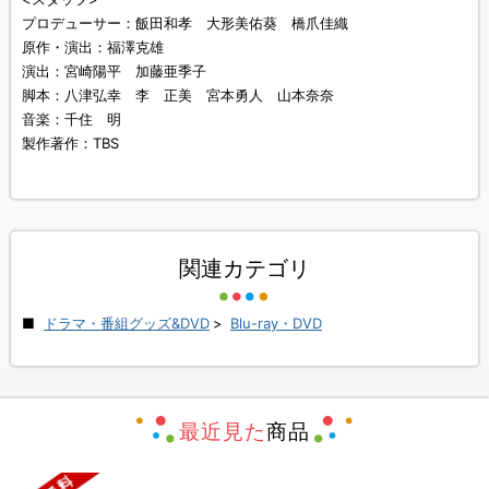
プロデューサー：飯田和孝 大形美佑葵 橋爪佳織
原作・演出：福澤克雄
演出：宮崎陽平 加藤亜季子
脚本：八津弘幸 李 正美 宮本勇人 山本奈奈
音楽：千住 明
製作著作：TBS
関連カテゴリ
ドラマ・番組グッズ&DVD
>
Blu-ray・DVD
最近見た
商品