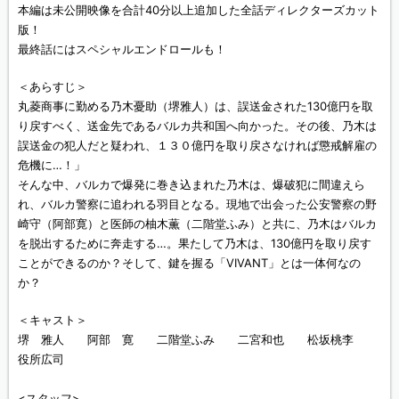
本編は未公開映像を合計40分以上追加した全話ディレクターズカット
版！
最終話にはスペシャルエンドロールも！
＜あらすじ＞
丸菱商事に勤める乃木憂助（堺雅人）は、誤送金された130億円を取
り戻すべく、送金先であるバルカ共和国へ向かった。その後、乃木は
誤送金の犯人だと疑われ、１３０億円を取り戻さなければ懲戒解雇の
危機に…！」
そんな中、バルカで爆発に巻き込まれた乃木は、爆破犯に間違えら
れ、バルカ警察に追われる羽目となる。現地で出会った公安警察の野
崎守（阿部寛）と医師の柚木薫（二階堂ふみ）と共に、乃木はバルカ
を脱出するために奔走する…。果たして乃木は、130億円を取り戻す
ことができるのか？そして、鍵を握る「VIVANT」とは一体何なの
か？
＜キャスト＞
堺 雅人 阿部 寛 二階堂ふみ 二宮和也 松坂桃李
役所広司
<スタッフ>