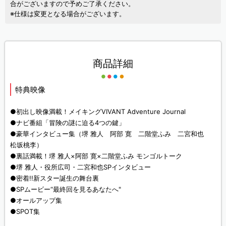
合がございますので予めご了承ください。
※仕様は変更となる場合がございます。
商品詳細
特典映像
●初出し映像満載！メイキングVIVANT Adventure Journal
●ナビ番組「冒険の謎に迫る4つの鍵」
●豪華インタビュー集（堺 雅人 阿部 寛 二階堂ふみ 二宮和也
松坂桃李）
●裏話満載！堺 雅人×阿部 寛×二階堂ふみ モンゴルトーク
●堺 雅人・役所広司・二宮和也SPインタビュー
●密着!!新スター誕生の舞台裏
●SPムービー“最終回を見るあなたへ"
●オールアップ集
●SPOT集