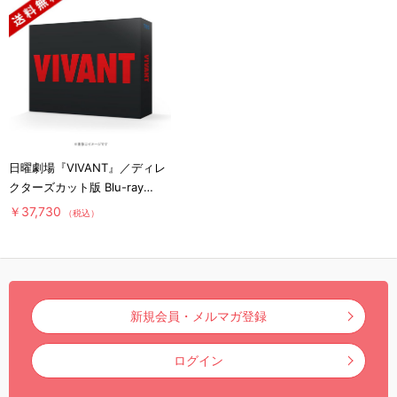
日曜劇場『VIVANT』／ディレ
クターズカット版 Blu-ray
BOX（送料無料・4枚組）
￥37,730
（税込）
新規会員・メルマガ登録
ログイン