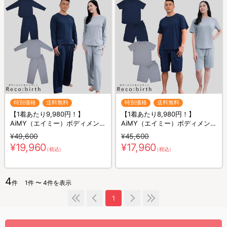
特別価格
送料無料
特別価格
送料無料
【1着あたり9,980円！】
【1着あたり8,980円！】
AiMY（エイミー）ボディメンテ
AiMY（エイミー）ボディメンテ
ナンスウェア リカバース／長袖
ナンスウェア リカバース／半袖
¥49,600
¥45,600
長ズボン／2着セット／上下セ
半ズボン／2着セット／上下セ
¥19,960
¥17,960
（税込）
（税込）
ット／リカバリーウェア
ット／リカバリーウェア
4
件
1件 〜 4件を表示
1