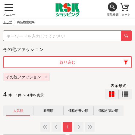
メニュー
商品検索
カート
トップ
商品検索結果
その他ファッション
絞り込む
その他ファッション
表示形式
4
件
1件 〜 4件を表示
人気順
新着順
価格が安い順
価格が高い順
1