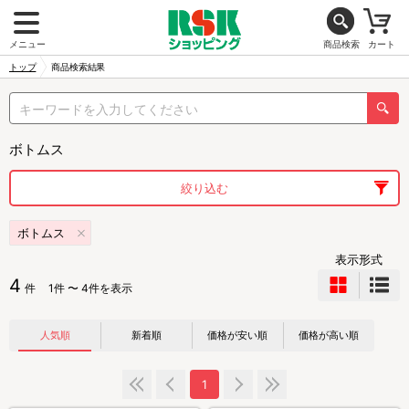
メニュー
商品検索
カート
トップ
商品検索結果
ボトムス
絞り込む
ボトムス
表示形式
4
件
1件 〜 4件を表示
人気順
新着順
価格が安い順
価格が高い順
1