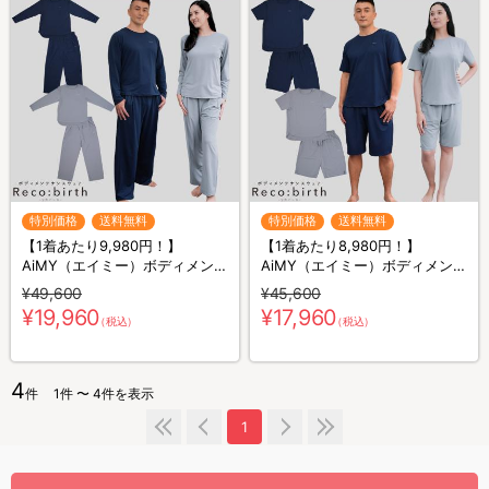
特別価格
送料無料
特別価格
送料無料
【1着あたり9,980円！】
【1着あたり8,980円！】
AiMY（エイミー）ボディメンテ
AiMY（エイミー）ボディメンテ
ナンスウェア リカバース／長袖
ナンスウェア リカバース／半袖
¥49,600
¥45,600
長ズボン／2着セット／上下セ
半ズボン／2着セット／上下セ
¥19,960
¥17,960
（税込）
（税込）
ット／リカバリーウェア
ット／リカバリーウェア
4
件
1件 〜 4件を表示
1