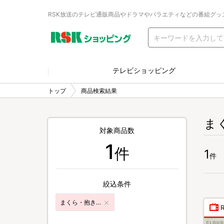
RSK放送のテレビ通販商品やドラマやバラエティなどの番組グッ
テレビショッピング
トップ
商品検索結果
ま
対象商品数
1
件
1
件
絞込条件
まくら・抱きまくら