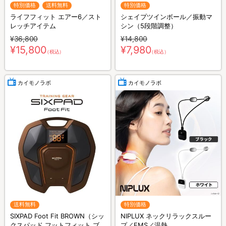
特別価格
送料無料
特別価格
ライフフィット エアー6／スト
シェイプツインボール／振動マ
レッチアイテム
シン（5段階調整）
¥36,800
¥14,800
¥15,800
¥7,980
（税込）
（税込）
カイモノラボ
カイモノラボ
送料無料
特別価格
SIXPAD Foot Fit BROWN（シッ
NIPLUX ネックリラックスルー
クスパッド フットフィット ブ
プ／EMS／温熱