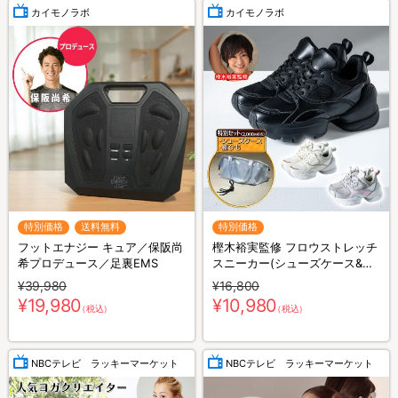
カイモノラボ
カイモノラボ
特別価格
送料無料
特別価格
フットエナジー キュア／保阪尚
樫木裕実監修 フロウストレッチ
希プロデュース／足裏EMS
スニーカー(シューズケース&靴
ひもセット)
¥39,980
¥16,800
¥19,980
¥10,980
（税込）
（税込）
NBCテレビ ラッキーマーケット
NBCテレビ ラッキーマーケット