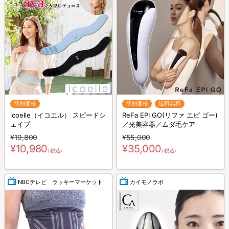
特別価格
特別価格
送料無料
icoelle（イコエル） スピードシ
ReFa EPI GO(リファ エピ ゴー)
ェイプ
／光美容器／ムダ毛ケア
¥19,800
¥55,000
¥10,980
¥35,000
（税込）
（税込）
NBCテレビ ラッキーマーケット
カイモノラボ