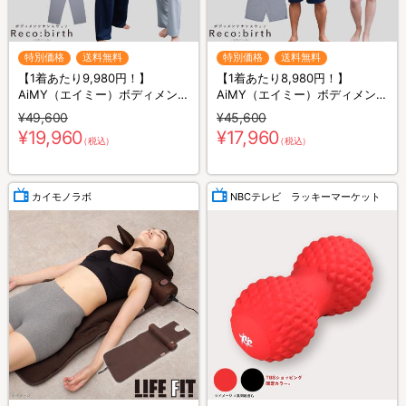
特別価格
送料無料
特別価格
送料無料
【1着あたり9,980円！】
【1着あたり8,980円！】
AiMY（エイミー）ボディメンテ
AiMY（エイミー）ボディメンテ
ナンスウェア リカバース／長袖
ナンスウェア リカバース／半袖
¥49,600
¥45,600
長ズボン／2着セット／上下セ
半ズボン／2着セット／上下セ
¥19,960
¥17,960
（税込）
（税込）
ット／リカバリーウェア
ット／リカバリーウェア
カイモノラボ
NBCテレビ ラッキーマーケット