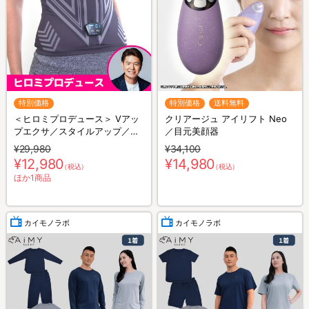
特別価格
特別価格
送料無料
＜ヒロミプロデュース＞ Vアッ
クリアージュ アイリフト Neo
プエクサ／スタイルアップ／お
／目元美顔器
腹用EMS
¥29,980
¥34,100
¥12,980
¥14,980
（税込）
（税込）
ほか1商品
カイモノラボ
カイモノラボ