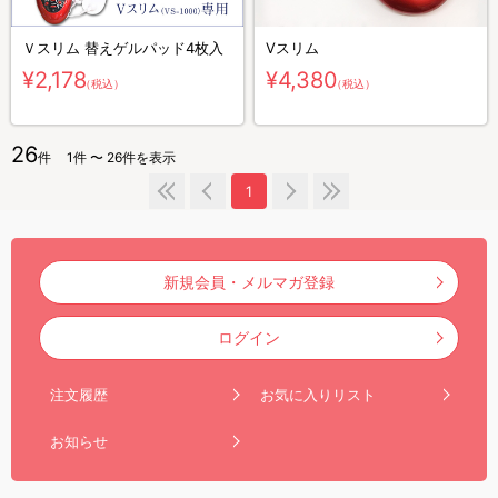
Ｖスリム 替えゲルパッド4枚入
Vスリム
¥2,178
¥4,380
（税込）
（税込）
26
件
1件 〜 26件を表示
1
新規会員・メルマガ登録
ログイン
注文履歴
お気に入りリスト
お知らせ