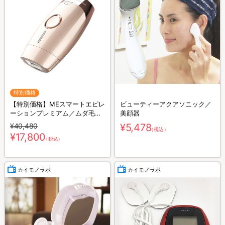
特別価格
【特別価格】MEスマートエピレ
ビューティーアクアソニック／
ーションプレミアム／ムダ毛ケ
美顔器
アアイテム
¥40,480
¥5,478
（税込）
¥17,800
（税込）
カイモノラボ
カイモノラボ