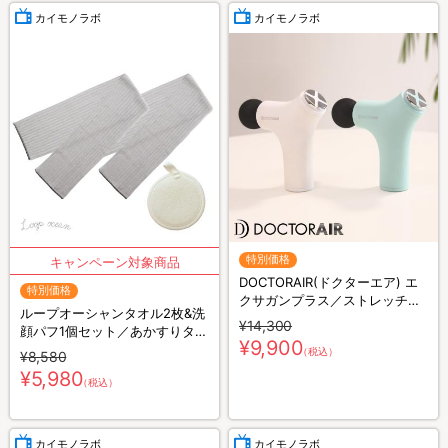
カイモノラボ
カイモノラボ
特別価格
DOCTORAIR(ドクターエア) エ
特別価格
クサガンプラス／ストレッチサ
ループオーシャンタオル2枚&洗
ポート／美顔器
¥14,300
顔パフ1個セット／あかすりタオ
¥9,900
ル
（税込）
¥8,580
¥5,980
（税込）
カイモノラボ
カイモノラボ