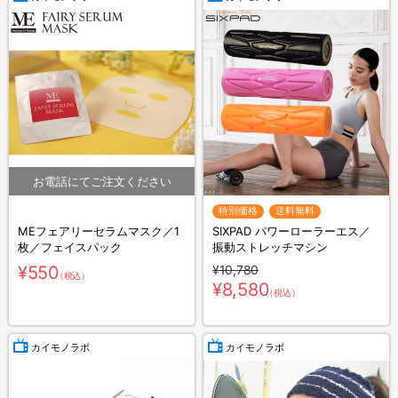
特別価格
送料無料
MEフェアリーセラムマスク／1
SIXPAD パワーローラーエス／
枚／フェイスパック
振動ストレッチマシン
¥550
¥10,780
（税込）
¥8,580
（税込）
カイモノラボ
カイモノラボ