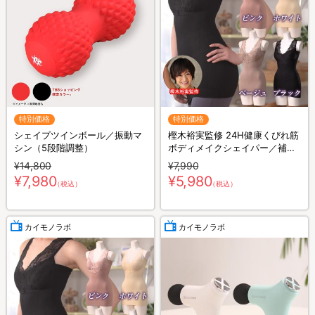
特別価格
特別価格
シェイプツインボール／振動マ
樫木裕実監修 24H健康くびれ筋
シン（5段階調整）
ボディメイクシェイパー／補整
キャミソール／1枚4役
¥14,800
¥7,990
¥7,980
¥5,980
（税込）
（税込）
カイモノラボ
カイモノラボ