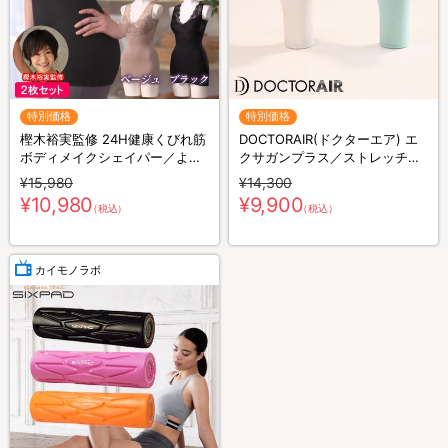
特別価格
特別価格
樫木裕実監修 24H健康くびれ筋
DOCTORAIR(ドクターエア) エ
ボディメイクシェイパー／より
クサガンプラス／ストレッチサ
どり2枚セット／補整キャミソ
ポート／美顔器
¥15,980
¥14,300
ール／1枚4役
¥10,980
¥9,900
（税込）
（税込）
カイモノラボ