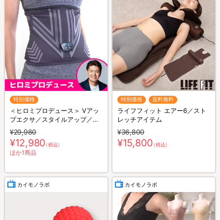
特別価格
特別価格
送料無料
＜ヒロミプロデュース＞ Vアッ
ライフフィット エアー6／スト
プエクサ／スタイルアップ／お
レッチアイテム
腹用EMS
¥29,980
¥36,800
¥12,980
¥15,800
（税込）
（税込）
ほか1商品
カイモノラボ
カイモノラボ