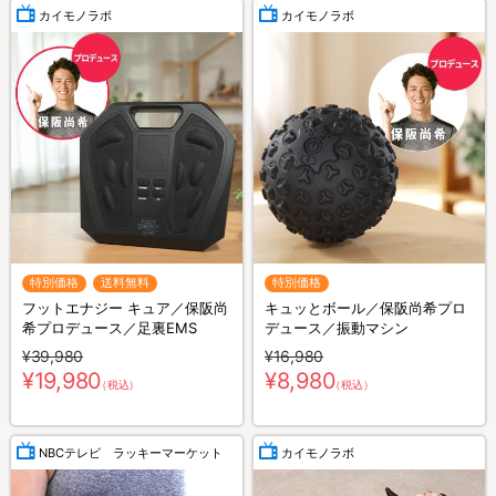
カイモノラボ
カイモノラボ
特別価格
送料無料
特別価格
フットエナジー キュア／保阪尚
キュッとボール／保阪尚希プロ
希プロデュース／足裏EMS
デュース／振動マシン
¥39,980
¥16,980
¥19,980
¥8,980
（税込）
（税込）
NBCテレビ ラッキーマーケット
カイモノラボ