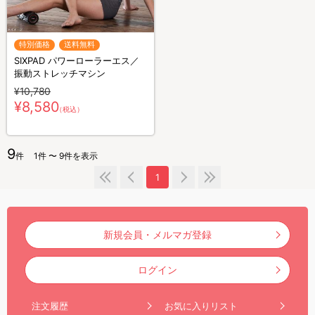
特別価格
送料無料
SIXPAD パワーローラーエス／
振動ストレッチマシン
¥10,780
¥8,580
（税込）
9
件
1件 〜 9件を表示
1
新規会員・メルマガ登録
ログイン
注文履歴
お気に入りリスト