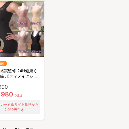
価格
裕実監修 24H健康く
筋 ボディメイクシェ
ー／補整キャミソール
990
枚4役
,980
（税込）
ーカー直販サイト価格から
2,010円引き！