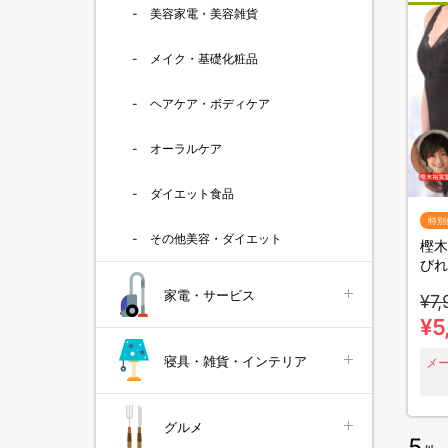
美容家電・美容雑貨
メイク・基礎化粧品
ヘアケア・ボディケア
オーラルケア
ダイエット食品
特別
その他美容・ダイエット
樫木
びれ
イパ
家電・サービス
¥7,
／1
¥5
寝具・雑貨・インテリア
メ
グルメ
5