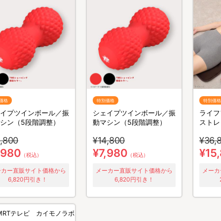
価格
特別価格
特別価格
イプツインボール／振
シェイプツインボール／振
ライフ
シン（5段階調整）
動マシン（5段階調整）
ストレ
,800
¥14,800
¥36,
,980
¥7,980
¥15
（税込）
（税込）
ーカー直販サイト価格から
メーカー直販サイト価格から
メーカ
6,820円引き！
6,820円引き！
MRTテレビ カイモノラボ