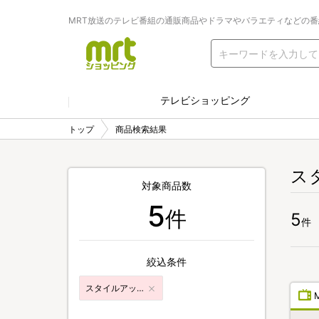
MRT放送のテレビ番組の通販商品やドラマやバラエティなどの
テレビショッピング
トップ
商品検索結果
ス
対象商品数
5
件
5
件
絞込条件
スタイルアップ・エクササイズ