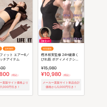
送料無料
特別価格
フィット エアー6／
樫木裕実監修 24H健康く
ッチアイテム
びれ筋 ボディメイクシェ
イパー／よりどり2枚セッ
800
¥15,980
ト／補整キャミソール／1
枚4役
,800
¥10,980
（税込）
（税込）
ー直販サイト価格より
メーカー直販サイト単品合計
21,000円引き！
価格から5,000円引き！