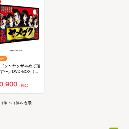
無料
ゴク〜ヤクザやめて頂
す〜／DVD-BOX（送
料・6枚組）
0,900
（税込）
1件 〜 1件を表示