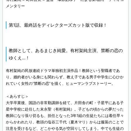
メンタリー
第1話、最終話をディレクターズカット版で収録！
教師として、あるまじき純愛。有村架純主演、禁断の恋の
ゆくえ…！
有村架純の民放連続ドラマ単独初主演作品！教師という聖職者であ
り、婚約者がいる身にも関わらず、教え子である男子中学生に心ひか
れていく女性の“禁断の恋”を描く、ヒューマンラブストーリー。
＜あらすじ＞
大学卒業後、国語の非常勤講師を経て、片田舎の町・子星平にある子
星中学校に赴任した末永聖（有村架純）。子どもの頃からの夢だった
教師になり張り切るも、担任となった3年1組の生徒たちには着任早々
からかわれたり、教頭の塩谷三千代（夏木マリ）からは服装のことで
注意を受けるなど、どこかやる気が空回りしてしまう。中でも生徒の