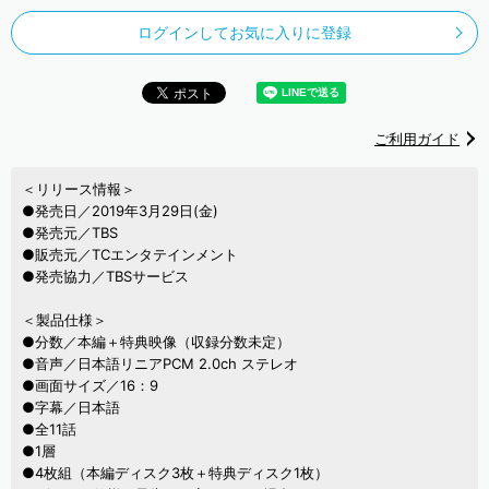
ログインしてお気に入りに登録
ご利用ガイド
＜リリース情報＞
●発売日／2019年3月29日(金)
●発売元／TBS
●販売元／TCエンタテインメント
●発売協力／TBSサービス
＜製品仕様＞
●分数／本編＋特典映像（収録分数未定）
●音声／日本語リニアPCM 2.0ch ステレオ
●画面サイズ／16：9
●字幕／日本語
●全11話
●1層
●4枚組（本編ディスク3枚＋特典ディスク1枚）