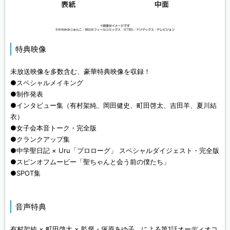
特典映像
未放送映像を多数含む、豪華特典映像を収録！
●スペシャルメイキング
●制作発表
●インタビュー集（有村架純、岡田健史、町田啓太、吉田羊、夏川結
衣）
●女子会本音トーク・完全版
●クランクアップ集
●中学聖日記 × Uru「プロローグ」 スペシャルダイジェスト・完全版
●スピンオフムービー「聖ちゃんと会う前の僕たち」
●SPOT集
音声特典
有村架純 × 町田啓太 × 監督・塚原あゆ子 による第1話オーディオコ