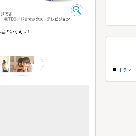
の恋のゆくえ…！
ドラマ・