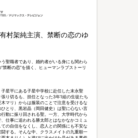
有村架純主演、禁断の恋のゆ
いう聖職者であり、婚約者がいる身にも関わら
“禁断の恋”を描く、ヒューマンラブストーリ
・子星平にある子星中学校に赴任した末永聖
張り切るも、担任となった3年1組の生徒たち
夏木マリ）からは服装のことで注意を受けるな
のひとり、黒岩晶（岡田健史）は聖に心ない言
の行動に振り回される聖。一方、大学時代から
で、仕事に追われる勝太郎とはなかなかコミュ
しての自信をなくし、恋人との関係にも不安な
奮闘する。そんな中、クラスメイトの九重順一
（西本まりん）と遊びに出かけた晶がある事件