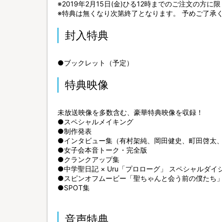
※2019年2月15日(金)ひる12時までのご注文の方に
※特典は無くなり次第終了となります。 予めご了承
封入特典
●ブックレット（予定）
特典映像
未放送映像を多数含む、豪華特典映像を収録！
●スペシャルメイキング
●制作発表
●インタビュー集（有村架純、岡田健史、町田啓太
●女子会本音トーク・完全版
●クランクアップ集
●中学聖日記 × Uru「プロローグ」 スペシャルダ
●スピンオフムービー「聖ちゃんと会う前の僕たち
●SPOT集
音声特典