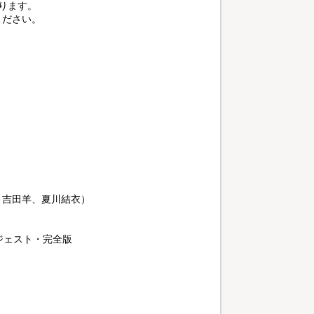
限ります。
ください。
、吉田羊、夏川結衣）
イジェスト・完全版
」