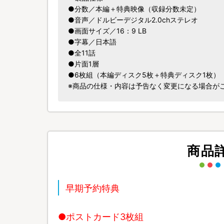
●分数／本編＋特典映像（収録分数未定）
●音声／ドルビーデジタル2.0chステレオ
●画面サイズ／16：9 LB
●字幕／日本語
●全11話
●片面1層
●6枚組（本編ディスク5枚＋特典ディスク1枚）
※商品の仕様・内容は予告なく変更になる場合が
商品
早期予約特典
●ポストカード3枚組