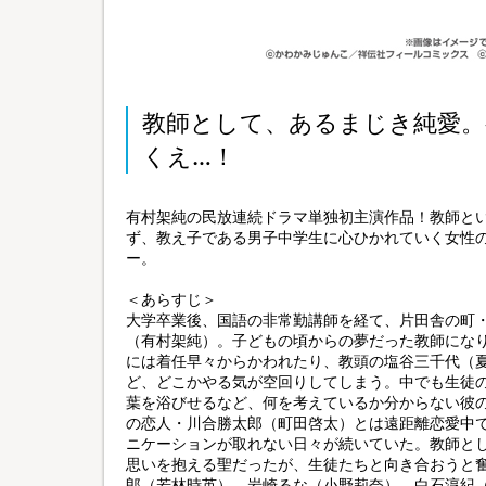
教師として、あるまじき純愛。
くえ…！
有村架純の民放連続ドラマ単独初主演作品！教師と
ず、教え子である男子中学生に心ひかれていく女性の
ー。
＜あらすじ＞
大学卒業後、国語の非常勤講師を経て、片田舎の町
（有村架純）。子どもの頃からの夢だった教師になり
には着任早々からかわれたり、教頭の塩谷三千代（
ど、どこかやる気が空回りしてしまう。中でも生徒
葉を浴びせるなど、何を考えているか分からない彼
の恋人・川合勝太郎（町田啓太）とは遠距離恋愛中
ニケーションが取れない日々が続いていた。教師と
思いを抱える聖だったが、生徒たちと向き合おうと
郎（若林時英）、岩崎るな（小野莉奈）、白石淳紀