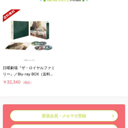
日曜劇場『ザ・ロイヤルファミ
リー』／Blu-ray BOX（送料無
料・4枚組）
￥32,340
（税込）
新規会員・メルマガ登録