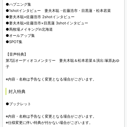
●ハプニング集
●1shotインタビュー 妻夫木聡・佐藤浩市・目黒蓮・松本若菜
●妻夫木聡×佐藤浩市 2shotインタビュー
●妻夫木聡×佐藤浩市×目黒蓮 3shotインタビュー
●馬牧場メイキングin北海道
●オールアップ集
●SPOT集
【音声特典】
第7話オーディオコメンタリー 妻夫木聡＆松本若菜＆演出:塚原あゆ
子
※内容・名称は予告なく変更となる場合がございます。
封入特典
●ブックレット
※内容・名称は予告なく変更となる場合がございます。
※仕様変更に伴い特典が付かない場合がございます。