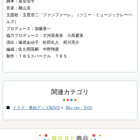
脚本：喜安浩平
音楽：横山克
主題歌：玉置浩二「ファンファーレ」（ソニー・ミュージックレーベ
ルズ）
プロデュース：加藤章一
協力プロデュース：大河原美奈 小髙夏実
演出：塚原あゆ子 松田礼人 府川亮介
編成：佐久間晃嗣 中野翔貴
製作：ＴＢＳスパークル ＴＢＳ
関連カテゴリ
ドラマ・番組グッズ&DVD
>
Blu-ray・DVD
最近見た
商品