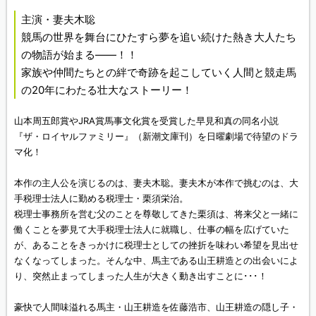
主演・妻夫木聡
競馬の世界を舞台にひたすら夢を追い続けた熱き大人たち
の物語が始まる――！！
家族や仲間たちとの絆で奇跡を起こしていく人間と競走馬
の20年にわたる壮大なストーリー！
山本周五郎賞やJRA賞馬事文化賞を受賞した早見和真の同名小説
『ザ・ロイヤルファミリー』（新潮文庫刊）を日曜劇場で待望のドラ
マ化！
本作の主人公を演じるのは、妻夫木聡。妻夫木が本作で挑むのは、大
手税理士法人に勤める税理士・栗須栄治。
税理士事務所を営む父のことを尊敬してきた栗須は、将来父と一緒に
働くことを夢見て大手税理士法人に就職し、仕事の幅を広げていた
が、あることをきっかけに税理士としての挫折を味わい希望を見出せ
なくなってしまった。そんな中、馬主である山王耕造との出会いによ
り、突然止まってしまった人生が大きく動き出すことに･･･！
豪快で人間味溢れる馬主・山王耕造を佐藤浩市、山王耕造の隠し子・