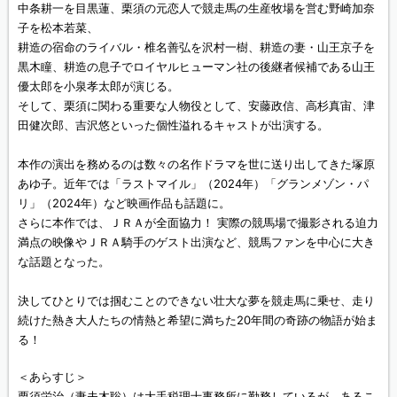
中条耕一を目黒蓮、栗須の元恋人で競走馬の生産牧場を営む野崎加奈
子を松本若菜、
耕造の宿命のライバル・椎名善弘を沢村一樹、耕造の妻・山王京子を
黒木瞳、耕造の息子でロイヤルヒューマン社の後継者候補である山王
優太郎を小泉孝太郎が演じる。
そして、栗須に関わる重要な人物役として、安藤政信、高杉真宙、津
田健次郎、吉沢悠といった個性溢れるキャストが出演する。
本作の演出を務めるのは数々の名作ドラマを世に送り出してきた塚原
あゆ子。近年では「ラストマイル」（2024年）「グランメゾン・パ
リ」（2024年）など映画作品も話題に。
さらに本作では、ＪＲＡが全面協力！ 実際の競馬場で撮影される迫力
満点の映像やＪＲＡ騎手のゲスト出演など、競馬ファンを中心に大き
な話題となった。
決してひとりでは掴むことのできない壮大な夢を競走馬に乗せ、走り
続けた熱き大人たちの情熱と希望に満ちた20年間の奇跡の物語が始ま
る！
＜あらすじ＞
栗須栄治（妻夫木聡）は大手税理士事務所に勤務しているが、あるこ