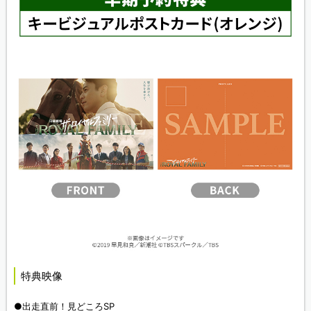
特典映像
●出走直前！見どころSP