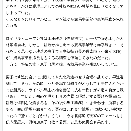
とをきっかけに税理士としての挫折を味わい希望を見出せなくなって
しまっていた。
そんなときにロイヤルヒューマン社から競馬事業部の実態調査を依頼
される。
ロイヤルヒューマン社は山王耕造（佐藤浩市）が一代で築き上げた人
材派遣会社。しかし、耕造が推し進める競馬事業部は赤字続きで、そ
れをよく思わない耕造の息子で人事統括部長の優太郎（小泉孝太郎）
が、競馬事業部撤廃をもくろみ調査を依頼してきたのだった。
一方で、耕造の妻・京子（黒木瞳）も競馬事業を毛嫌いしていた。
栗須は耕造に会いに指定してきた北海道のセリ会場へ赴くが、早速遅
刻してしまう。その時、セリ会場では耕造がどうしても手に入れたか
った新馬を、ライバル馬主の椎名善弘（沢村一樹）が耕造を負かし競
り落としていた。初めて見たセリの光景に唖然とする栗須を横目に、
耕造は遅刻を叱責するも、その後の馬主業務につき合わせ、所有する
ある一頭の愛馬を紹介する。栗須はこれまで競馬とは縁のない生活だ
ったので驚くことばかり。さらに、今は北海道で実家のファームを手
伝う元恋人・野崎加奈子（松本若菜）と思わぬ再会も果たす。