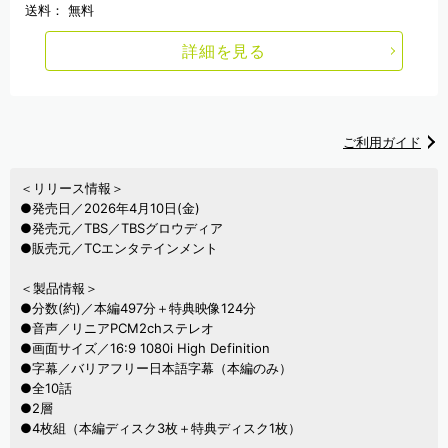
送料：
無料
詳細を見る
ご利用ガイド
＜リリース情報＞
●発売日／2026年4月10日(金)
●発売元／TBS／TBSグロウディア
●販売元／TCエンタテインメント
＜製品情報＞
●分数(約)／本編497分＋特典映像124分
●音声／リニアPCM2chステレオ
●画面サイズ／16:9 1080i High Definition
●字幕／バリアフリー日本語字幕（本編のみ）
●全10話
●2層
●4枚組（本編ディスク3枚＋特典ディスク1枚）