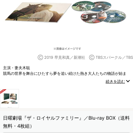
Ⓒ 2019 早見和真／新潮社 Ⓒ TBSスパークル／TBS
主演・妻夫木聡
競馬の世界を舞台にひたすら夢を追い続けた熱き大人たちの物語が始ま
る――！！
続きを読む
家族や仲間たちとの絆で奇跡を起こしていく人間と競走馬の20年にわた
る壮大なストーリー！
日曜劇場『ザ・ロイヤルファミリー』／Blu-ray BOX（送料
無料・4枚組）