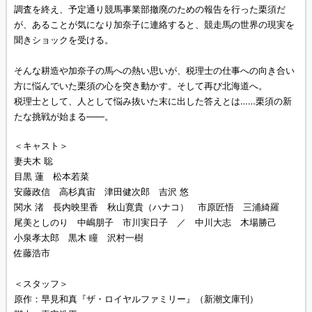
調査を終え、予定通り競馬事業部撤廃のための報告を行った栗須だ
が、あることが気になり加奈子に連絡すると、競走馬の世界の現実を
聞きショックを受ける。
そんな耕造や加奈子の馬への熱い思いが、税理士の仕事への向き合い
方に悩んでいた栗須の心を突き動かす。そして再び北海道へ。
税理士として、人として悩み抜いた末に出した答えとは……栗須の新
たな挑戦が始まる――。
＜キャスト＞
妻夫木 聡
目黒 蓮 松本若菜
安藤政信 高杉真宙 津田健次郎 吉沢 悠
関水 渚 長内映里香 秋山寛貴（ハナコ） 市原匠悟 三浦綺羅
尾美としのり 中嶋朋子 市川実日子 ／ 中川大志 木場勝己
小泉孝太郎 黒木 瞳 沢村一樹
佐藤浩市
＜スタッフ＞
原作：早見和真『ザ・ロイヤルファミリー』（新潮文庫刊）