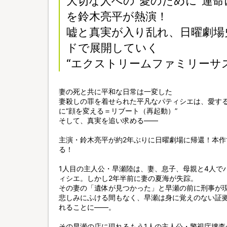
大切な人への“愛のために”運
を鈴木亮平が熱演！
嘘と真実が入り乱れ、日曜劇場
ドで展開していく
“エクストリームファミリーサ
妻の死と共に平和な日常は一変した
妻殺しの罪を着せられた平凡なパティシエは、愛す
に“顔を変える＝リブート（再起動）”
そして、真実を追い求める——
主演・鈴木亮平が約2年ぶりに日曜劇場に帰還！本
る！
1人目の主人公・早瀬陸は、妻、息子、母親と4人で
ィシエ。しかし2年半前に妻の夏海が失踪。
その妻の「遺体が見つかった」と早瀬の前に刑事が
悲しみにふける間もなく、早瀬は身に覚えのない証
れることに——。
その早瀬の店に現れるもう1人の主人公・警視庁捜