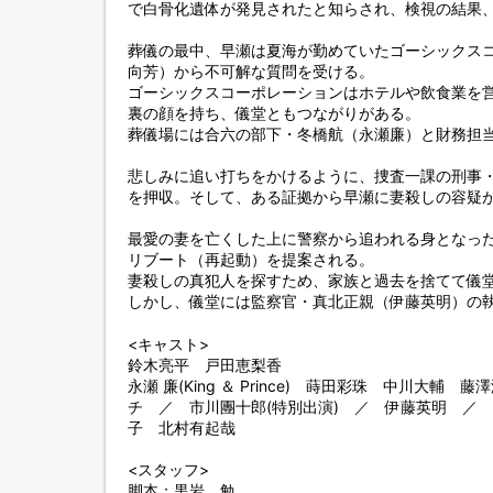
で白骨化遺体が発見されたと知らされ、検視の結果
葬儀の最中、早瀬は夏海が勤めていたゴーシックス
向芳）から不可解な質問を受ける。
ゴーシックスコーポレーションはホテルや飲食業を
裏の顔を持ち、儀堂ともつながりがある。
葬儀場には合六の部下・冬橋航（永瀬廉）と財務担
悲しみに追い打ちをかけるように、捜査一課の刑事
を押収。そして、ある証拠から早瀬に妻殺しの容疑
最愛の妻を亡くした上に警察から追われる身となっ
リブート（再起動）を提案される。
妻殺しの真犯人を探すため、家族と過去を捨てて儀
しかし、儀堂には監察官・真北正親（伊藤英明）の執
<キャスト>
鈴木亮平 戸田恵梨香
永瀬 廉(King ＆ Prince) 蒔田彩珠 中川大
チ ／ 市川團十郎(特別出演) ／ 伊藤英明 ／
子 北村有起哉
<スタッフ>
脚本：黒岩 勉