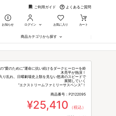
ご利用ガイド
よくあるご質問
お知らせ
ログイン
お気に入り
カート
商品カテゴリから探す
の“愛のために”運命に抗い続けるダークヒーローを鈴
木亮平が熱演！
入り乱れ、日曜劇場史上類を見ない怒涛のスピードで
展開していく
“エクストリームファミリーサスペンス”！
商品番号：
P2122095
¥25,410
（税込）