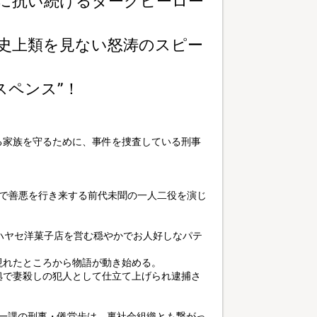
命に抗い続けるダークヒーロー
史上類を見ない怒涛のスピー
スペンス”！
る家族を守るために、事件を捜査している刑事
作で善悪を行き来する前代未聞の一人二役を演じ
ハヤセ洋菓子店を営む穏やかでお人好しなパテ
現れたところから物語が動き始める。
拠で妻殺しの犯人として仕立て上げられ逮捕さ
査一課の刑事・儀堂歩は、裏社会組織とも繋がっ