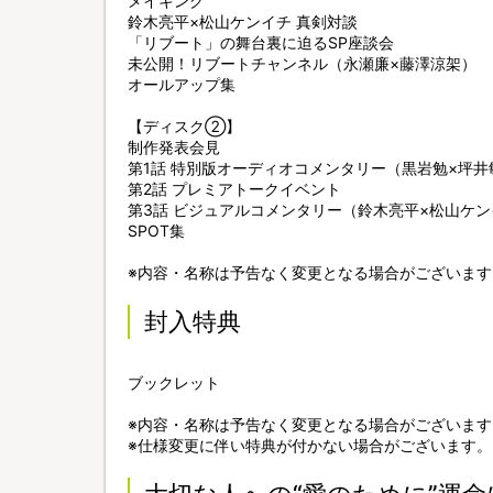
メイキング
鈴木亮平×松山ケンイチ 真剣対談
「リブート」の舞台裏に迫るSP座談会
未公開！リブートチャンネル（永瀬廉×藤澤涼架）
オールアップ集
【ディスク②】
制作発表会見
第1話 特別版オーディオコメンタリー（黒岩勉×坪井
第2話 プレミアトークイベント
第3話 ビジュアルコメンタリー（鈴木亮平×松山ケ
SPOT集
※内容・名称は予告なく変更となる場合がございます
封入特典
ブックレット
※内容・名称は予告なく変更となる場合がございます
※仕様変更に伴い特典が付かない場合がございます。