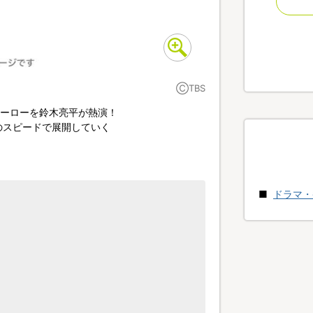
ⒸTBS
ヒーローを鈴木亮平が熱演！
のスピードで展開していく
ドラマ・