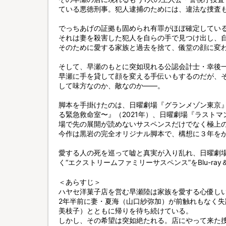
ている悪徳刑事。犯人逮捕のためには、違法な捜査
でっちあげの証拠も固められ有罪がほぼ確定してい
それは妻を殺害した犯人を自らの手で見つけ出し、
そのために愛する家族と過去を捨て、儀堂の顔に変わ
そして、早瀬のもとに突如現れる公認会計士・幸後
早瀬に手を貸して顔を変える手伝いもするのだが、
して味方なのか、敵なのか——。
脚本を手掛けたのは、日曜劇場『グランメゾン東京』(
る緊急救命室〜』（2021年）、日曜劇場『ラストマ
場で先の展開が読めないサスペンスだけでなく極上
今作は黒岩の完全オリジナル脚本で、構想に３年を
愛する人の死を巡って嘘と真実が入り乱れ、日曜劇
く“エクストリームファミリーサスペンス”をBlu-ra
＜あらすじ＞
ハヤセ洋菓子店を営む早瀬陸は家族を愛する心優し
2年半前に妻・夏海（山口紗弥加）が前触れもなく
美枝子）とともに帰りを待ち続けている。
しかし、その希望は突如絶たれる。店にやって来た