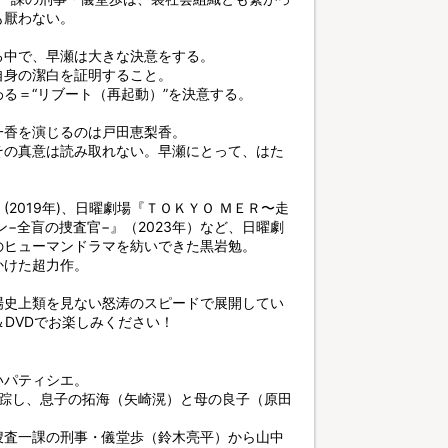
も厭わない。
る中で、早瀬は大きな決意をする。
自身の潔白を証明すること。
る＝“リブート（再起動）”を決意する。
一香を演じるのは戸田恵梨香。
その真意は読み取れない。早瀬にとって、はた
2019年)、日曜劇場『ＴＯＫＹＯ ＭＥＲ〜走
ン−全盲の捜査官−』（2023年）など、日曜劇
のヒューマンドラマを紡いできた黒岩勉。
かけた超力作。
場史上類を見ない怒涛のスピードで展開してい
y＆DVDでお楽しみください！
いパティシエ。
失踪し、息子の拓海（矢崎滉）と母の良子（原田
捜査一課の刑事・儀堂歩（鈴木亮平）から山中