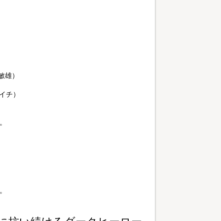
敏雄）
ンイチ）
。
。