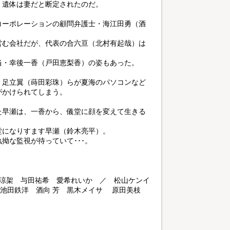
、遺体は妻だと断定されたのだ。
コーポレーションの顧問弁護士・海江田勇（酒
営む会社だが、代表の合六亘（北村有起哉）は
当・幸後一香（戸田恵梨香）の姿もあった。
・足立翼（蒔田彩珠）らが夏海のパソコンなど
がかけられてしまう。
た早瀬は、一香から、儀堂に顔を変えて生きる
堂になりすます早瀬（鈴木亮平）。
拗な監視が待っていて･･･。
輔 藤澤涼架 与田祐希 愛希れいか ／ 松山ケンイ
 池田鉄洋 酒向 芳 黒木メイサ 原田美枝