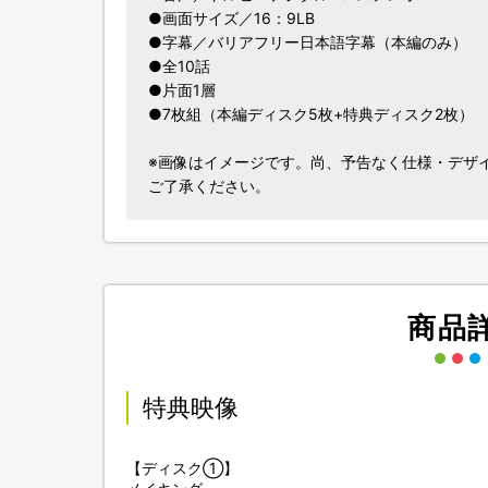
●画面サイズ／16：9LB
●字幕／バリアフリー日本語字幕（本編のみ）
●全10話
●片面1層
●7枚組（本編ディスク5枚+特典ディスク2枚）
※画像はイメージです。尚、予告なく仕様・デザ
ご了承ください。
商品
特典映像
【ディスク①】