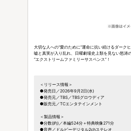
大切な人への“愛のために”運命に抗い続けるダーク
嘘と真実が入り乱れ、日曜劇場史上類を見ない怒涛
“エクストリームファミリーサスペンス”！
＜リリース情報＞
●発売日／2026年9月2日(水)
●発売元／TBS／TBSグロウディア
●販売元／TCエンタテインメント
＜製品情報＞
●分数(約)／本編524分＋特典映像271分
●音声／ドルビーデジタル2chステレオ