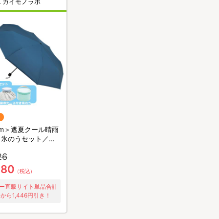
K カイモノラボ
cm＞遮夏クール晴雨
 氷のうセット／サ
ックラボ／3段コン
26
980
（税込）
ー直販サイト単品合計
から1,446円引き！