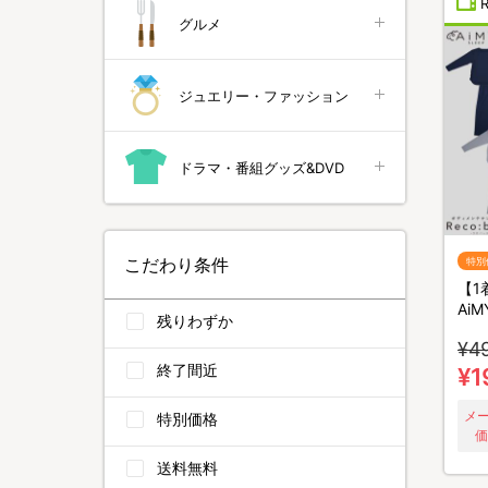
グルメ
ジュエリー・ファッション
ドラマ・番組グッズ&DVD
こだわり条件
特別
【1
Ai
残りわずか
メン
¥4
バー
終了間近
着セ
¥1
カバ
メ
特別価格
価
送料無料