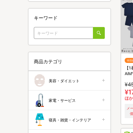
キーワード
商品カテゴリ
特別
【1
Ai
メン
美容・ダイエット
¥4
バー
着セ
¥1
カバ
ほか
家電・サービス
メ
価
寝具・雑貨・インテリア