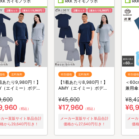
RKK カイモノラボ
RKK カイモノラボ
RK
価格
送料無料
特別価格
送料無料
特別価格
着あたり9,980円！】
【1着あたり8,980円！】
＜60
MY（エイミー）ボディ
AiMY（エイミー）ボディ
兼用傘
テナンスウェア リカ
メンテナンスウェア リカ
ンブロ
9,600
¥45,600
¥8,4
ス／長袖長ズボン／2
バース／半袖半ズボン／2
パクト
ット／上下セット／リ
着セット／上下セット／リ
9,960
¥17,960
¥6,
（税込）
（税込）
リーウェア
カバリーウェア
ーカー直販サイト単品合計
メーカー直販サイト単品合計
メーカ
格から29,640円引き！
価格から27,640円引き！
価格