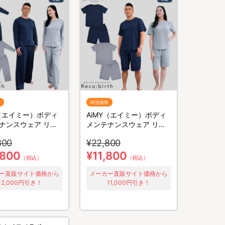
特別価格
Y（エイミー）ボディ
AiMY（エイミー）ボディ
ナンスウェア リカ
メンテナンスウェア リカ
／長袖長ズボン／上
バース／半袖半ズボン／上
800
¥22,800
ト／リカバリーウェ
下セット／リカバリーウェ
ア
,800
¥11,800
（税込）
（税込）
ー直販サイト価格から
メーカー直販サイト価格から
12,000円引き！
11,000円引き！