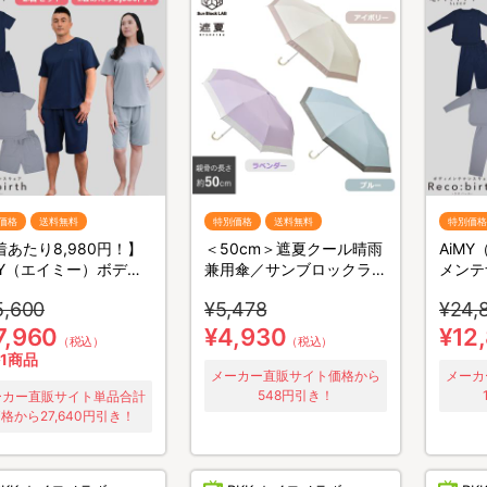
価格
送料無料
特別価格
送料無料
特別価格
着あたり8,980円！】
＜50cm＞遮夏クール晴雨
AiM
MY（エイミー）ボディ
兼用傘／サンブロックラボ
メンテ
テナンスウェア リカ
／3段コンパクト
バース
5,600
¥5,478
¥24,
ス／半袖半ズボン／2
下セッ
ット／上下セット／リ
ア
7,960
¥4,930
¥12
（税込）
（税込）
リーウェア
1商品
メーカー直販サイト価格から
メーカ
548円引き！
ーカー直販サイト単品合計
格から27,640円引き！