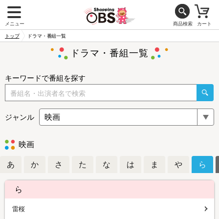
メニュー
商品検索
カート
トップ
ドラマ・番組一覧
ドラマ・番組一覧
キーワードで番組を探す
ジャンル
映画
あ
か
さ
た
な
は
ま
や
ら
ら
雷桜