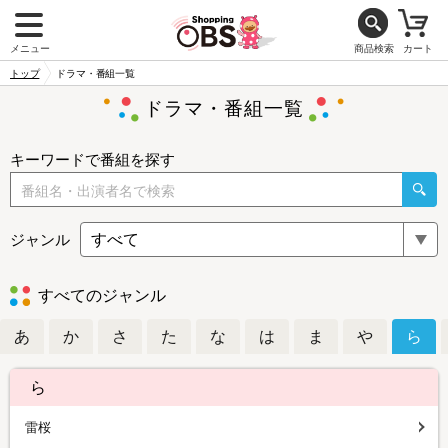
メニュー
商品検索
カート
トップ
ドラマ・番組一覧
ドラマ・番組一覧
キーワードで番組を探す
ジャンル
すべてのジャンル
あ
か
さ
た
な
は
ま
や
ら
ら
雷桜