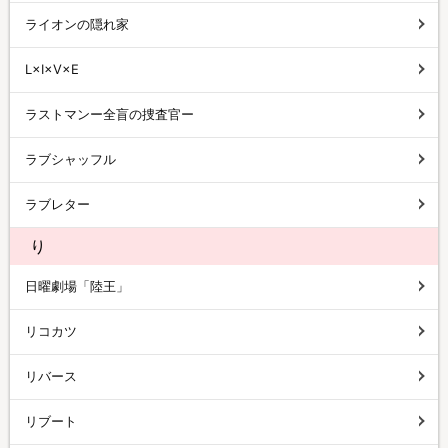
ライオンの隠れ家
L×I×V×E
ラストマンー全盲の捜査官ー
ラブシャッフル
ラブレター
り
日曜劇場「陸王」
リコカツ
リバース
リブート