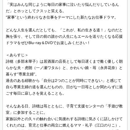
「実はみんな同じように毎日の家事に泣いたり悩んだりしているん
だ」とホッとしてクスッと笑える。
“家事”という終わりなき仕事をテーマにした新たなお仕事ドラマ。
どんな人生を選んだとしても、「これが、私の生きる道！」なのだと
胸を張り、そして目の前の誰かの人生にもエールを送りたくなる応援
ドラマをぜひBlu-ray＆DVDでお楽しみください！
＜あらすじ＞
詩穂（多部未華子）は居酒屋の店長として毎日遅くまで働く優しく朗
らかな夫・虎朗（一ノ瀬ワタル）と、かわいい娘・苺（永井花奈）と
暮らす“専業主婦”。
過去のある経験から「自分は2つのことが同時にできない」と感じて
自ら専業主婦の道を選んだものの、日がな一日苺としか関わらずに過
ごす毎日に寂しさを覚えることも。
そんなある日、詩穂は苺とともに、子育て支援センターの「手遊び教
室」に参加することに。
家族以外との久々の触れ合いに気後れする詩穂に気さくに話しかけて
くれたのは、育児と仕事の両立に燃えるママ・礼子（江口のりこ）。