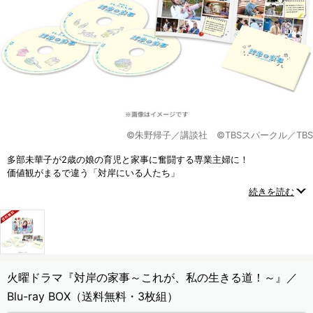
©朱野帰子／講談社 ©TBSスパークル／TBS
多部未華子が2歳の娘の育児と家事に奮闘する専業主婦に！
価値観がまるで違う「対岸にいる人たち」
それぞれが“家事”を通じて繋がったとき――
続きを読む
人生は少しずつ、大きく動き出す！
火曜ドラマ『対岸の家事～これが、私の生きる道！～』／
Blu-ray BOX（送料無料・3枚組）