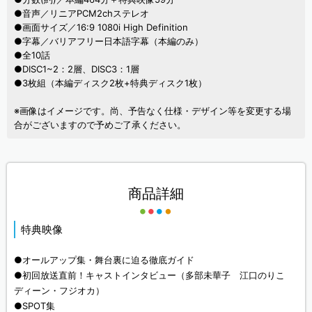
●音声／リニアPCM2chステレオ
●画面サイズ／16:9 1080i High Definition
●字幕／バリアフリー日本語字幕（本編のみ）
●全10話
●DISC1~2：2層、DISC3：1層
●3枚組（本編ディスク2枚+特典ディスク1枚）
※画像はイメージです。尚、予告なく仕様・デザイン等を変更する場
合がございますので予めご了承ください。
商品詳細
特典映像
●オールアップ集・舞台裏に迫る徹底ガイド
●初回放送直前！キャストインタビュー（多部未華子 江口のりこ
ディーン・フジオカ）
●SPOT集