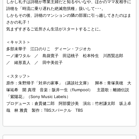
しかし礼子は詩穂が専業主婦だと知るやいなや、ほかのママ友相手に
詩穂を「時流に乗り遅れた絶滅危惧種」扱いして･･･。
しかもその後、詩穂のマンションの隣の部屋に引っ越してきたのはま
さかの礼子！
気まずすぎるご近所さん生活がスタートすることに。
＜キャスト＞
多部未華子 江口のりこ ディーン・フジオカ
一ノ瀬ワタル ／ 島袋寛子 田辺桃子 松本怜生 川西賢志郎
／ 緒形直人 ／ 田中美佐子
＜スタッフ＞
原作：朱野帰子「対岸の家事」（講談社文庫） 脚本：青塚美穂 大
塚祐希 開 真理 音楽：阪井一生（flumpool） 主題歌：離婚伝説
「紫陽花」（Sony Music Labels）
プロデュース：倉貫健二郎 阿部愛沙美 演出：竹村謙太郎 坂上卓
哉 林 雅貴 製作：TBSスパークル TBS