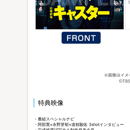
特典映像
・番組スペシャルナビ
・阿部寛×永野芽郁×道枝駿佑 3shotインタビュー
・完成披露試写会＆制作発表会見