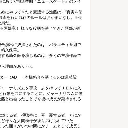
迷にあえぐ報道番組『ニュースゲート』のメイ
めにやってきたと豪語する進藤は、“真実を伝
調査を行い既存のルールはおかまいなし。圧倒
な男だ。
る阿部寛！ 様々な役柄を演じてきた阿部が新
総合演出に抜擢されたのは、バラエティ番組で
・崎久保華。
闘する崎久保を演じるのは、多くの主演作品で
ら理由があり･･･。
ター（AD）・本橋悠介を演じるのは道枝駿
ジャーナリズムを専攻、志を持ってＪＢＮに入
と行動を共にすることに。ジャーナリズムに憧
進藤と出会ったことで今後の成長が期待される
に燃える者、視聴率に一喜一憂する者、とにか
など様々な人間模様が繰り広げられていた。
だった面々がいつの間にかチームとして成長し