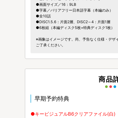
●画面サイズ／16：9LB
●字幕／バリアフリー日本語字幕（本編のみ）
●全10話
●DISC1.5.6：片面2層、DISC2～4：片面1層
●6枚組（本編ディスク5枚+特典ディスク1枚）
※画像はイメージです。尚、予告なく仕様・デザ
ご了承ください。
商品
早期予約特典
●キービジュアルB6クリアファイル(白)