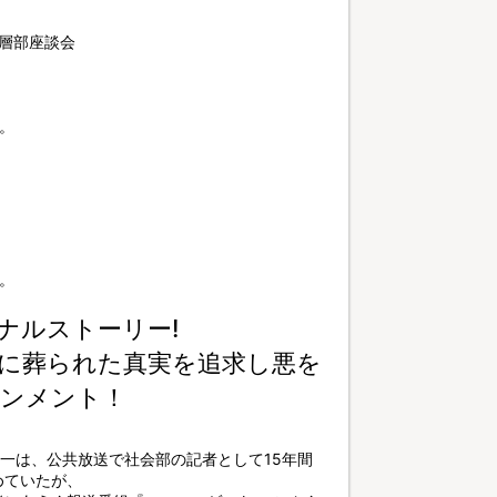
上層部座談会
。
。
ナルストーリー!
に葬られた真実を追求し悪を
インメント！
壮一は、公共放送で社会部の記者として15年間
めていたが、