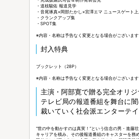
・道枝駿佑 報道見学
・音尾琢真×岡部たかし×宮澤エマ ニュースゲート
・クランクアップ集
・SPOT集
※内容・名称は予告なく変更となる場合がございます
封入特典
ブックレット（28P）
※内容・名称は予告なく変更となる場合がございます
主演・阿部寛で贈る完全オリジ
テレビ局の報道番組を舞台に闇
裁いていく社会派エンターテ
“世の中を動かすのは真実！”という信念の男・進藤
キャリアを積み、その後報道番組のキャスターを務