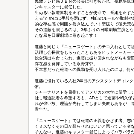
民放テレビ局ＪＢＮの会長に引き抜かれ、視聴率低
ンキャスターに就任した。
生ぬるい報道体制を正すことが使命で、番組を正すた
える”ためには手段を選ばず、独自のルールで取材や
的な存在感で周囲を巻き込んでいく型破りで破天荒
その進藤を演じるのは、3年ぶりの日曜劇場主演とな
たな風を日曜劇場に巻き起こす！
進藤と同じく『ニュースゲート』のテコ入れとして
活躍し会長賞をもらったこともあるヒットメーカー
総合演出を命じられ、進藤に振り回されながらも奮
存在感を発揮している永野芽郁。
不本意だった報道への異動を受け入れたのには、何や
進藤に憧れている入社2年目のアシスタントディレク
佑。
ジャーナリストを目指してアメリカの大学に留学し
社し報道記者を希望するも、ADとして進藤や崎久保
れが強い故、理論が先行してしまい失敗もあるが、
青年だ。
『ニュースゲート』では報道の正義をかざす者、志
くミスなくその日が暮らせればいいと思っている者
そんな中、進藤のキャスター就任によってバラバラ