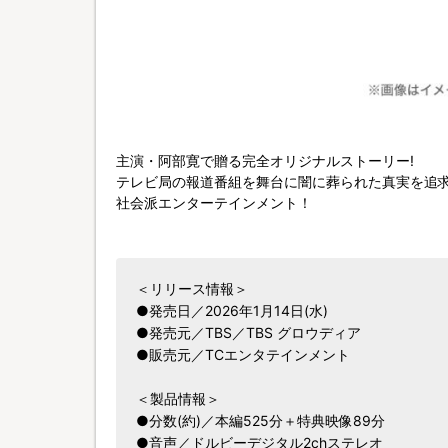
主演・阿部寛で贈る完全オリジナルストーリー!
テレビ局の報道番組を舞台に闇に葬られた真実を追
社会派エンターテインメント！
＜リリース情報＞
●発売日／2026年1月14日(水)
●発売元／TBS／TBS グロウディア
●販売元／TCエンタテインメント
＜製品情報＞
●分数(約)／本編525分＋特典映像89分
●音声／ドルビーデジタル2chステレオ