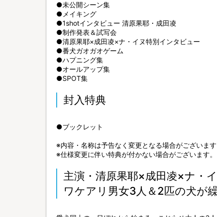
●未公開シーン集
●メイキング
●1shotインタビュー 清原果耶・成田凌
●制作発表＆試写会
●清原果耶×成田凌×ナ・イヌ特別インタビュー
●番犬ガオガオゲーム
●ハプニング集
●オールアップ集
●SPOT集
封入特典
●ブックレット
※内容・名称は予告なく変更となる場合がございます
※仕様変更に伴い特典が付かない場合がございます。
主演・清原果耶×成田凌×ナ・
ワケアリ男女3人＆2匹の犬が