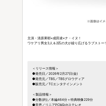
主演・清原果耶×成田凌×ナ・イヌ！
ワケアリ男女3人＆2匹の犬が繰り広げるラブストー
＜リリース情報＞
●発売日／2026年2月27日(金)
●発売元／TBS／TBSグロウディア
●販売元／TCエンタテインメント
＜製品情報＞
●分数(約)／本編464分＋特典映像229分
●音声／リニアPCM2chステレオ