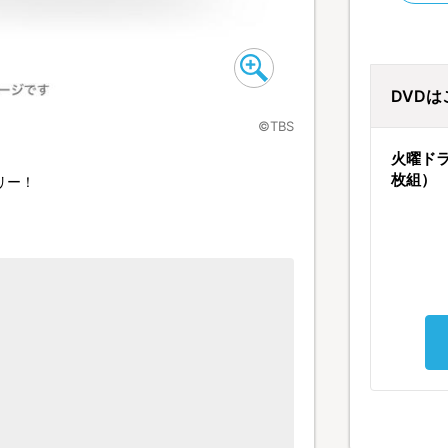
DVD
©TBS
火曜ドラ
枚組）
リー！