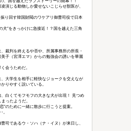
人の、国を越えたラブストーリーの開幕！！
田凌演じる動物しか愛せないこじらせ獣医が、
を振り回す韓国財閥のワケアリ御曹司役で日本
運命の犬”をきっかけに急接近！？国を越えた三角
は、裁判を終えるや否や、所属事務所の所長・
留美子（宮澤エマ）からの勉強会の誘いを華麗
早く会うためだ。
は、大学生を相手に軽快なジョークを交えなが
分かりやすく説いている。
、白くてモフモフの大きな犬が出現！ 見つめ
しまったようだ。
初恋”のために一緒に散歩に行こうと提案。
･。
御曹司であるウ・ソハ（ナ・イヌ）が来日し、