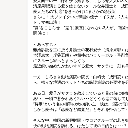
愛犬同士の一目ぼれから始まる、こじらせ大人の3
清原果耶演じる愛を信じないクールな弁護士と、成
愛犬たちの“初恋”をきっかけにまさかの急接近！
さらに！ 大ブレイク中の韓国俳優ナ・イヌが、2人
ドラマ初出演！
“愛”をこじらせ、“恋”に素直になれない3人が、“
関係に！
＜あらすじ＞
離婚訴訟を主に扱う弁護士の花村愛子（清原果耶）
本澤恵太（岸谷五朗）や相棒のパラリーガル・弓削
にスルーし家へとまっしぐら。
最近飼い始めたかわいすぎる愛犬・サクラに一刻も
一方、しろさき動物病院の院長・白崎快（成田凌）
ら、様々な境遇のペットたちの保護施設の必要性を
ある日、愛子がサクラを散歩していると目の前に突如
あい、一瞬で惹かれあう2匹･･･どうやら恋に落ちて
“将軍”という名の相手の犬の飼い主・快は、2匹の“
しかし愛子は「恋愛など錯覚だ」とそれを拒否して･･
そんな中、韓国の新興財閥・ウロアグループの若き
快の動物病院を訪れる。はたして彼の目的とは･･･？