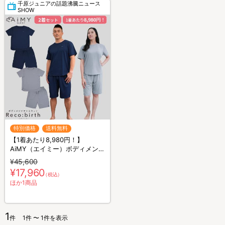
千原ジュニアの話題沸騰ニュース
SHOW
特別価格
送料無料
【1着あたり8,980円！】
AiMY（エイミー）ボディメンテ
ナンスウェア リカバース／半袖
¥45,600
半ズボン／2着セット／上下セ
¥17,960
（税込）
ット／リカバリーウェア
ほか1商品
1
件
1件 〜 1件を表示