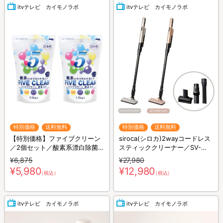
itvテレビ カイモノラボ
itvテレビ カイモノラボ
特別価格
送料無料
特別価格
送料無料
【特別価格】ファイブクリーン
siroca(シロカ)2wayコードレス
／2個セット／酸素系漂白除菌
スティッククリーナー／SV-
洗浄剤／(送料無料)
S281
¥6,875
¥27,980
¥5,980
¥12,980
（税込）
（税込）
itvテレビ カイモノラボ
itvテレビ カイモノラボ