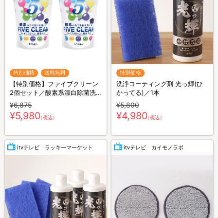
特別価格
送料無料
特別価格
【特別価格】ファイブクリーン
洗浄コーティング剤 光っ輝(ひ
2個セット／酸素系漂白除菌洗
かってる)／1本
浄剤（送料無料）
¥6,875
¥5,800
¥5,980
¥4,980
（税込）
（税込）
itvテレビ ラッキーマーケット
itvテレビ カイモノラボ