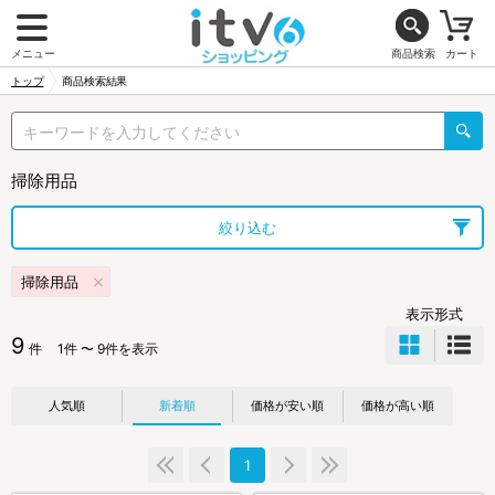
メニュー
商品検索
カート
トップ
商品検索結果
掃除用品
絞り込む
掃除用品
表示形式
9
件
1件 〜 9件を表示
人気順
新着順
価格が安い順
価格が高い順
1