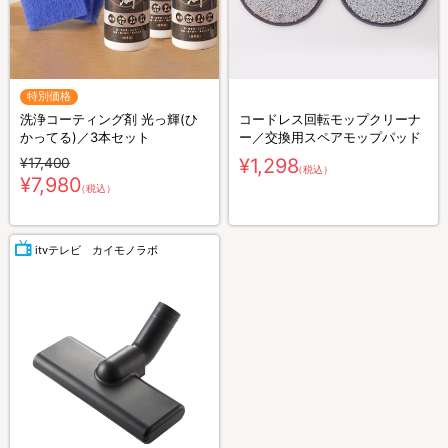
特別価格
洗浄コーティング剤 光っ輝(ひ
コードレス回転モップクリーナ
かってる)／3本セット
ー／交換用スペアモップパッド
¥17,400
¥1,298
（税込）
¥7,980
（税込）
itvテレビ カイモノラボ