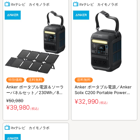
itvテレビ カイモノラボ
itvテレビ カイモノラボ
特別価格
送料無料
送料無料
Anker ポータブル電源＆ソーラ
Anker ポータブル電源／Anker
ーパネルセット／230Wh／8ポ
Solix C200 Portable Power
ート／防災グッズ／災害対策
Station／230Wh／8ポート／防
¥50,980
¥32,990
（税込）
災グッズ／災害対策
¥39,980
（税込）
itvテレビ カイモノラボ