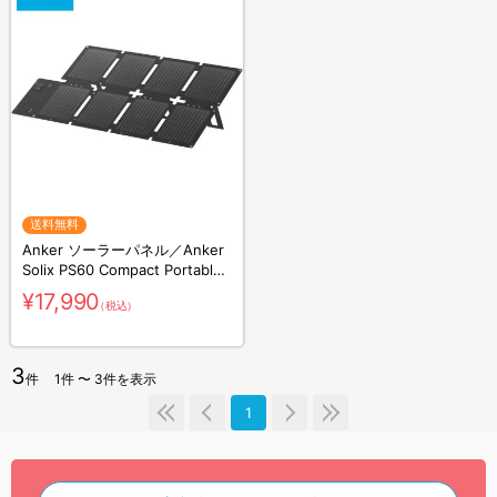
送料無料
Anker ソーラーパネル／Anker
Solix PS60 Compact Portable
Solar Panel／60W／防災グッズ
¥17,990
（税込）
／災害対策
3
件
1件 〜 3件を表示
1