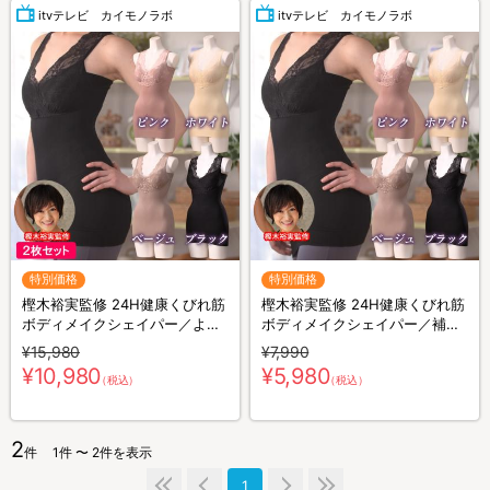
itvテレビ カイモノラボ
itvテレビ カイモノラボ
特別価格
特別価格
樫木裕実監修 24H健康くびれ筋
樫木裕実監修 24H健康くびれ筋
ボディメイクシェイパー／より
ボディメイクシェイパー／補整
どり2枚セット／補整キャミソ
キャミソール／1枚4役
¥15,980
¥7,990
ール／1枚4役
¥10,980
¥5,980
（税込）
（税込）
2
件
1件 〜 2件を表示
1