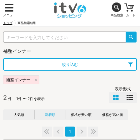
メニュー
商品検索
カート
トップ
商品検索結果
補整インナー
絞り込む
補整インナー
表示形式
2
件
1件 〜 2件を表示
人気順
新着順
価格が安い順
価格が高い順
1